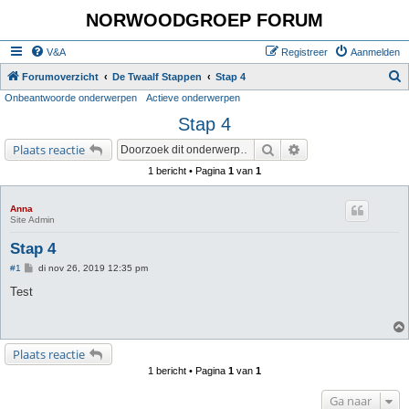
NORWOODGROEP FORUM
V&A
Registreer
Aanmelden
Z
Forumoverzicht
De Twaalf Stappen
Stap 4
Onbeantwoorde onderwerpen
Actieve onderwerpen
o
Stap 4
e
k
Zoek
Uitgebreid zoeken
Plaats reactie
1 bericht • Pagina
1
van
1
Anna
Site Admin
Stap 4
B
#1
di nov 26, 2019 12:35 pm
e
r
Test
i
c
h
t
Plaats reactie
1 bericht • Pagina
1
van
1
Ga naar