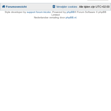
Forumoverzicht
Verwijder cookies
Alle tijden zijn
UTC+02:00
Style developer by
support forum tricolor
,
Powered by
phpBB
® Forum Software © phpBB
Limited
Nederlandse vertaling door
phpBB.nl
.