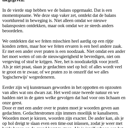
In de vierde stap hebben we de balans opgemaakt. Dat is een
momentopname. Wie deze stap vaker zet, ontdekt dat de balans
voortdurend in beweging is. Niet alleen omdat we nieuwe
balansposten ontdekken, maar ook omdat we ze steeds anders
beoordelen.
We ontdekten dat we feiten misschien heel aardig op een rijtje
konden zetten, maar hoe we feiten ervaren is een heel andere zaak.
Er met een ander over praten is een noodzaak. Niet omdat een ander
het moet weten of om de nieuwsgierigheid te bevredigen, niet om
vergeving of straf te krijgen. Nee, het is noodzakelijk voor jezelf.
Als je niet praat, slaan je gedachten snel op hol: of alles wordt veel
te groot en te zwaar, of we praten zo in onszelf dat we alles
'logischerwijs' wegredeneren.
Eerder zijn wij kunstenaars geworden in het oppotten en opzouten
van alles wat ons dwars zat. Het werd onze tweede natuur en we
hadden niet in de gaten welke gevolgen dat had voor ons lichaam en
onze geest.
Door er met een ander over te praten moet je woorden geven aan
gedachten. Gedachtestromen zijn immers moeilijk te kanaliseren.
Woorden moet je kiezen, woorden zijn exacter. De ander kan, als je
op hol dreigt te slaan even een time-out inlassen, zodat je weer met