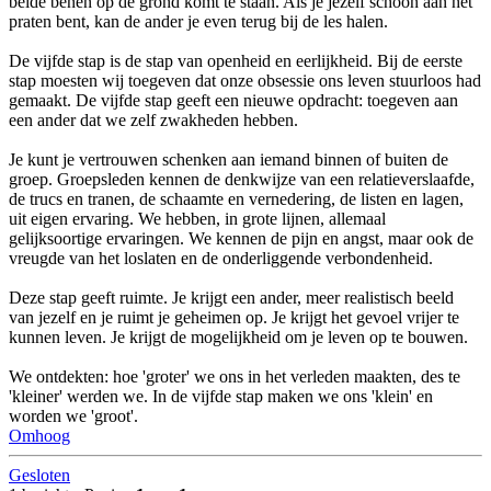
beide benen op de grond komt te staan. Als je jezelf schoon aan het
praten bent, kan de ander je even terug bij de les halen.
De vijfde stap is de stap van openheid en eerlijkheid. Bij de eerste
stap moesten wij toegeven dat onze obsessie ons leven stuurloos had
gemaakt. De vijfde stap geeft een nieuwe opdracht: toegeven aan
een ander dat we zelf zwakheden hebben.
Je kunt je vertrouwen schenken aan iemand binnen of buiten de
groep. Groepsleden kennen de denkwijze van een relatieverslaafde,
de trucs en tranen, de schaamte en vernedering, de listen en lagen,
uit eigen ervaring. We hebben, in grote lijnen, allemaal
gelijksoortige ervaringen. We kennen de pijn en angst, maar ook de
vreugde van het loslaten en de onderliggende verbondenheid.
Deze stap geeft ruimte. Je krijgt een ander, meer realistisch beeld
van jezelf en je ruimt je geheimen op. Je krijgt het gevoel vrijer te
kunnen leven. Je krijgt de mogelijkheid om je leven op te bouwen.
We ontdekten: hoe 'groter' we ons in het verleden maakten, des te
'kleiner' werden we. In de vijfde stap maken we ons 'klein' en
worden we 'groot'.
Omhoog
Gesloten