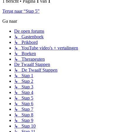
1 bericht • Pagina
1
van
1
Terug naar “Stap 5”
Ga naar
De open forums
↳ Gastenboek
↳ Prikbord
↳ YouTube video's + vertalingen
↳ Boeken
↳ Therapeuten
De Twaalf Stappen
↳ De Twaalf Stappen
↳ Stap 1
↳ Stap 2
↳ Stap 3
↳ Stap 4
↳ Stap 5
↳ Stap 6
↳ Stap 7
↳ Stap 8
↳ Stap 9
↳ Stap 10
↳ Stap 11