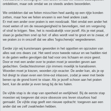
ontdekken, maar ook omdat we ze steeds anders beoordelen.
We ontdekten dat we feiten misschien heel aardig op een rijtje konden
zetten, maar hoe we feiten ervaren is een heel andere zaak.
Er met een ander over praten is een noodzaak. Niet omdat een ander het
moet weten of om de nieuwsgierigheid te bevredigen, niet om vergeving
of straf te krijgen. Nee, het is noodzakelijk voor jezelf. Als je niet praat,
slaan je gedachten snel op hol: of alles wordt veel te groot en te zwaar, of
we praten zo in onszelf dat we alles 'logischerwijs' wegredeneren.
Eerder zijn wij kunstenaars geworden in het oppotten en opzouten van
alles wat ons dwars zat. Het werd onze tweede natuur en we hadden niet
in de gaten welke gevolgen dat had voor ons lichaam en onze geest.
Door er met een ander over te praten moet je woorden geven aan
gedachten. Gedachtestromen zijn immers moeilijk te kanaliseren.
Woorden moet je kiezen, woorden zijn exacter. De ander kan, als je op
hol dreigt te slaan even een time-out inlassen, zodat je weer met beide
benen op de grond komt te staan. Als je jezelf schoon aan het praten
bent, kan de ander je even terug bij de les halen.
De vijfde stap is de stap van openheid en eerlijkheid. Bij de eerste stap
moesten wij toegeven dat onze obsessie ons leven stuurloos had
gemaakt. De vijfde stap geeft een nieuwe opdracht: toegeven aan een
ander dat we zelf zwakheden hebben.