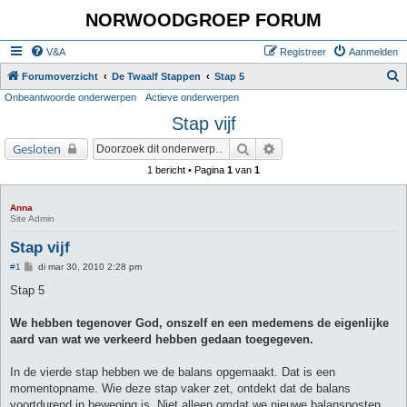
NORWOODGROEP FORUM
V&A
Registreer
Aanmelden
Z
Forumoverzicht
De Twaalf Stappen
Stap 5
Onbeantwoorde onderwerpen
Actieve onderwerpen
o
Stap vijf
e
k
Zoek
Uitgebreid zoeken
Gesloten
1 bericht • Pagina
1
van
1
Anna
Site Admin
Stap vijf
B
#1
di mar 30, 2010 2:28 pm
e
r
Stap 5
i
c
h
We hebben tegenover God, onszelf en een medemens de eigenlijke
t
aard van wat we verkeerd hebben gedaan toegegeven.
In de vierde stap hebben we de balans opgemaakt. Dat is een
momentopname. Wie deze stap vaker zet, ontdekt dat de balans
voortdurend in beweging is. Niet alleen omdat we nieuwe balansposten