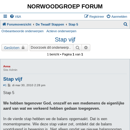
NORWOODGROEP FORUM
V&A
Registreer
Aanmelden
Z
Forumoverzicht
De Twaalf Stappen
Stap 5
Onbeantwoorde onderwerpen
Actieve onderwerpen
o
Stap vijf
e
k
Zoek
Uitgebreid zoeken
Gesloten
1 bericht • Pagina
1
van
1
Anna
Site Admin
Stap vijf
B
#1
di mar 30, 2010 2:28 pm
e
r
Stap 5
i
c
h
We hebben tegenover God, onszelf en een medemens de eigenlijke
t
aard van wat we verkeerd hebben gedaan toegegeven.
In de vierde stap hebben we de balans opgemaakt. Dat is een
momentopname. Wie deze stap vaker zet, ontdekt dat de balans
voortdurend in beweging is. Niet alleen omdat we nieuwe balansposten