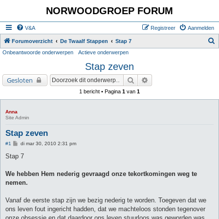
NORWOODGROEP FORUM
V&A
Registreer
Aanmelden
Z
Forumoverzicht
De Twaalf Stappen
Stap 7
Onbeantwoorde onderwerpen
Actieve onderwerpen
o
Stap zeven
e
k
Zoek
Uitgebreid zoeken
Gesloten
1 bericht • Pagina
1
van
1
Anna
Site Admin
Stap zeven
B
#1
di mar 30, 2010 2:31 pm
e
r
Stap 7
i
c
h
We hebben Hem nederig gevraagd onze tekortkomingen weg te
t
nemen.
Vanaf de eerste stap zijn we bezig nederig te worden. Toegeven dat we
ons leven fout ingericht hadden, dat we machteloos stonden tegenover
onze obsessie en dat daardoor ons leven stuurloos was geworden was