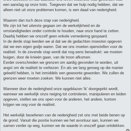
een aanslag op onze trots. Toegeven dat we hulp nodig hebben, dat we
alleen niet uit onze problemen komen, is een daad van nederigheid.
Waarom dan toch deze stap van nederigheid.
We zijn tot het uiterste gegaan om de werkelijkheid en de
omstandigheden onder controle te houden, naar onze hand te zetten.
Daarbij hebben we onszelf geen enkele vernedering gespaard.
In de derde stap leerden we al dat we de gedachten moesten opgeven
dat we een eigen godje waren. Dat we ons moeten openstellen voor de
realiteit. In de zevende stap wordt dat nog eens benadrukt: we moeten
buigen, door de knieën gaan, van de troon afkomen.
Eerder overschreden we grenzen om aardig gevonden te worden, uit
angst om de realiteit te verliezen. En als we lang genoeg op die manier
geleefd hebben, is het inmiddels een gewoonte geworden. We zullen de
grenzen weer moeten zoeken. We kunnen niet alles.
Wanneer door de nederigheid onze opgeblazen 'ik' doorgeprikt wordt,
wanneer we werkelijk onze neiging tot controleren, manipuleren en leiden
opgeven, stellen we ons open voor de anderen, het andere, kortom
krijgen we oog voor de realiteit.
Het werkelijk beoefenen van de nederigheid zet ons met beide benen op
de grond. Vanuit die positie kunnen we het avontuur aan, kunnen we
samen verder op weg, kunnen we de waarde in onszelf gaan ontdekken.