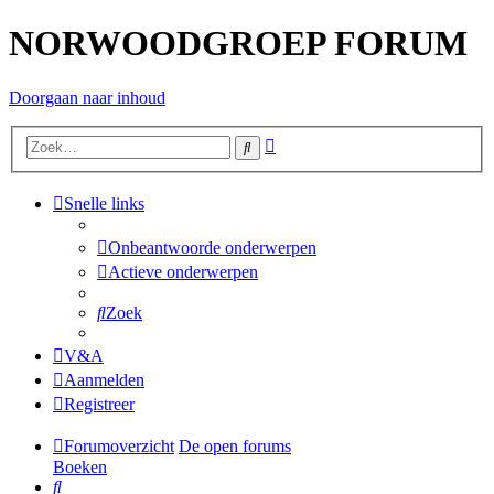
NORWOODGROEP FORUM
Doorgaan naar inhoud
Uitgebreid
Zoek
zoeken
Snelle links
Onbeantwoorde onderwerpen
Actieve onderwerpen
Zoek
V&A
Aanmelden
Registreer
Forumoverzicht
De open forums
Boeken
Zoek