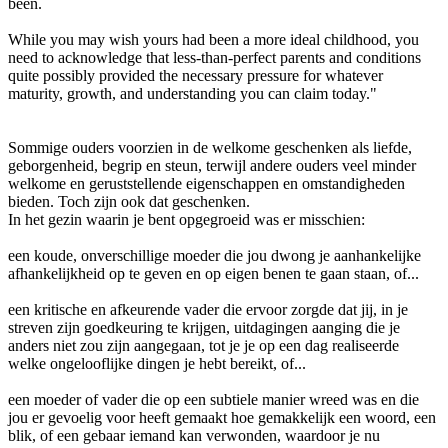
been.
While you may wish yours had been a more ideal childhood, you
need to acknowledge that less-than-perfect parents and conditions
quite possibly provided the necessary pressure for whatever
maturity, growth, and understanding you can claim today."
Sommige ouders voorzien in de welkome geschenken als liefde,
geborgenheid, begrip en steun, terwijl andere ouders veel minder
welkome en geruststellende eigenschappen en omstandigheden
bieden. Toch zijn ook dat geschenken.
In het gezin waarin je bent opgegroeid was er misschien:
een koude, onverschillige moeder die jou dwong je aanhankelijke
afhankelijkheid op te geven en op eigen benen te gaan staan, of...
een kritische en afkeurende vader die ervoor zorgde dat jij, in je
streven zijn goedkeuring te krijgen, uitdagingen aanging die je
anders niet zou zijn aangegaan, tot je je op een dag realiseerde
welke ongelooflijke dingen je hebt bereikt, of...
een moeder of vader die op een subtiele manier wreed was en die
jou er gevoelig voor heeft gemaakt hoe gemakkelijk een woord, een
blik, of een gebaar iemand kan verwonden, waardoor je nu