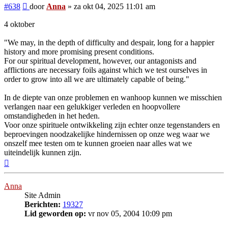
Bericht
#638
door
Anna
»
za okt 04, 2025 11:01 am
4 oktober
"We may, in the depth of difficulty and despair, long for a happier
history and more promising present conditions.
For our spiritual development, however, our antagonists and
afflictions are necessary foils against which we test ourselves in
order to grow into all we are ultimately capable of being."
In de diepte van onze problemen en wanhoop kunnen we misschien
verlangen naar een gelukkiger verleden en hoopvollere
omstandigheden in het heden.
Voor onze spirituele ontwikkeling zijn echter onze tegenstanders en
beproevingen noodzakelijke hindernissen op onze weg waar we
onszelf mee testen om te kunnen groeien naar alles wat we
uiteindelijk kunnen zijn.
Omhoog
Anna
Site Admin
Berichten:
19327
Lid geworden op:
vr nov 05, 2004 10:09 pm