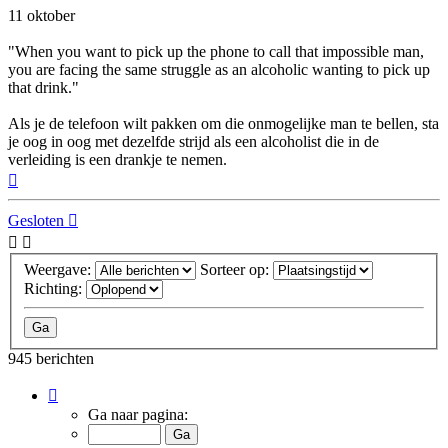
11 oktober
"When you want to pick up the phone to call that impossible man,
you are facing the same struggle as an alcoholic wanting to pick up
that drink."
Als je de telefoon wilt pakken om die onmogelijke man te bellen, sta
je oog in oog met dezelfde strijd als een alcoholist die in de
verleiding is een drankje te nemen.
Omhoog
Gesloten
Weergave:
Sorteer op:
Richting:
945 berichten
Pagina
43
Ga naar pagina:
van
63