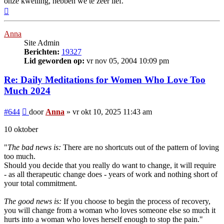
onze kwelling, hebben we te zeer lief.
Omhoog
Anna
Site Admin
Berichten:
19327
Lid geworden op:
vr nov 05, 2004 10:09 pm
Re: Daily Meditations for Women Who Love Too
Much 2024
Bericht
#644
door
Anna
»
vr okt 10, 2025 11:43 am
10 oktober
"
The bad news is:
There are no shortcuts out of the pattern of loving
too much.
Should you decide that you really do want to change, it will require
- as all therapeutic change does - years of work and nothing short of
your total commitment.
The good news is:
If you choose to begin the process of recovery,
you will change from a woman who loves someone else so much it
hurts into a woman who loves herself enough to stop the pain."