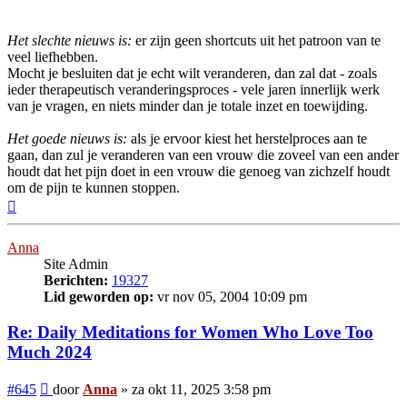
Het slechte nieuws is:
er zijn geen shortcuts uit het patroon van te
veel liefhebben.
Mocht je besluiten dat je echt wilt veranderen, dan zal dat - zoals
ieder therapeutisch veranderingsproces - vele jaren innerlijk werk
van je vragen, en niets minder dan je totale inzet en toewijding.
Het goede nieuws is:
als je ervoor kiest het herstelproces aan te
gaan, dan zul je veranderen van een vrouw die zoveel van een ander
houdt dat het pijn doet in een vrouw die genoeg van zichzelf houdt
om de pijn te kunnen stoppen.
Omhoog
Anna
Site Admin
Berichten:
19327
Lid geworden op:
vr nov 05, 2004 10:09 pm
Re: Daily Meditations for Women Who Love Too
Much 2024
Bericht
#645
door
Anna
»
za okt 11, 2025 3:58 pm