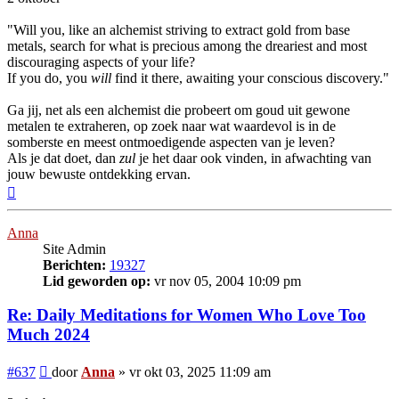
"Will you, like an alchemist striving to extract gold from base
metals, search for what is precious among the dreariest and most
discouraging aspects of your life?
If you do, you
will
find it there, awaiting your conscious discovery."
Ga jij, net als een alchemist die probeert om goud uit gewone
metalen te extraheren, op zoek naar wat waardevol is in de
somberste en meest ontmoedigende aspecten van je leven?
Als je dat doet, dan
zul
je het daar ook vinden, in afwachting van
jouw bewuste ontdekking ervan.
Omhoog
Anna
Site Admin
Berichten:
19327
Lid geworden op:
vr nov 05, 2004 10:09 pm
Re: Daily Meditations for Women Who Love Too
Much 2024
Bericht
#637
door
Anna
»
vr okt 03, 2025 11:09 am