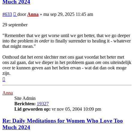
Much 2024
Bericht
#633
door
Anna
»
ma sep 29, 2025 11:45 am
29 september
"Remember that we get worse until we get better, that we go deeper
into the problem
in order
to finally surrender to healing it - whatever
that might mean."
Onthoud dat het eerst slechter met ons gaat voordat het beter met
ons zal gaan, dat we dieper in het probleem gaan
om
ons uiteindelijk
over te kunnen geven aan het helen ervan - wat dat dan ook moge
zijn.
Omhoog
Anna
Site Admin
Berichten:
19327
Lid geworden op:
vr nov 05, 2004 10:09 pm
Re: Daily Meditations for Women Who Love Too
Much 2024