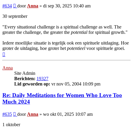
Bericht
#634
door
Anna
»
di sep 30, 2025 10:40 am
30 september
"Every situational challenge is a spiritual challenge as well. The
greater the challenge, the greater the
potential
for spiritual growth."
Iedere moeilijke situatie is tegelijk ook een spirituele uitdaging. Hoe
groter de uitdaging, hoe groter het
potentieel
voor spirituele groei.
Omhoog
Anna
Site Admin
Berichten:
19327
Lid geworden op:
vr nov 05, 2004 10:09 pm
Re: Daily Meditations for Women Who Love Too
Much 2024
Bericht
#635
door
Anna
»
wo okt 01, 2025 10:07 am
1 oktober