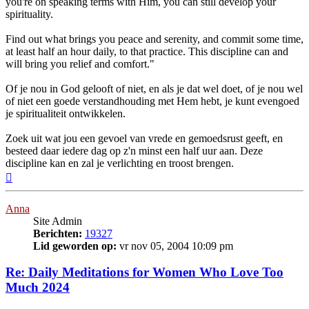
you're on speaking terms with Him, you can still develop your
spirituality.
Find out what brings you peace and serenity, and commit some time,
at least half an hour daily, to that practice. This discipline can and
will bring you relief and comfort."
Of je nou in God gelooft of niet, en als je dat wel doet, of je nou wel
of niet een goede verstandhouding met Hem hebt, je kunt evengoed
je spiritualiteit ontwikkelen.
Zoek uit wat jou een gevoel van vrede en gemoedsrust geeft, en
besteed daar iedere dag op z'n minst een half uur aan. Deze
discipline kan en zal je verlichting en troost brengen.
Omhoog
Anna
Site Admin
Berichten:
19327
Lid geworden op:
vr nov 05, 2004 10:09 pm
Re: Daily Meditations for Women Who Love Too
Much 2024