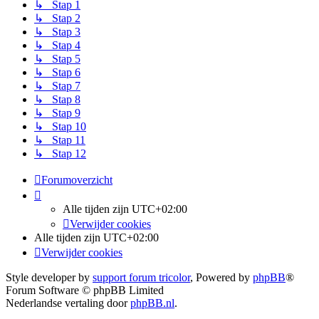
↳ Stap 1
↳ Stap 2
↳ Stap 3
↳ Stap 4
↳ Stap 5
↳ Stap 6
↳ Stap 7
↳ Stap 8
↳ Stap 9
↳ Stap 10
↳ Stap 11
↳ Stap 12
Forumoverzicht
Alle tijden zijn
UTC+02:00
Verwijder cookies
Alle tijden zijn
UTC+02:00
Verwijder cookies
Style developer by
support forum tricolor
,
Powered by
phpBB
®
Forum Software © phpBB Limited
Nederlandse vertaling door
phpBB.nl
.