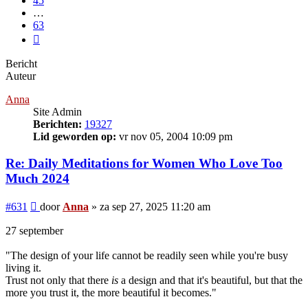
45
…
63
Volgende
Bericht
Auteur
Anna
Site Admin
Berichten:
19327
Lid geworden op:
vr nov 05, 2004 10:09 pm
Re: Daily Meditations for Women Who Love Too
Much 2024
Bericht
#631
door
Anna
»
za sep 27, 2025 11:20 am
27 september
"The design of your life cannot be readily seen while you're busy
living it.
Trust not only that there
is
a design and that it's beautiful, but that the
more you trust it, the more beautiful it becomes."