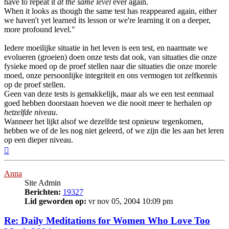
have to repeat it
at the same level
ever again.
When it looks as though the same test has reappeared again, either
we haven't yet learned its lesson or we're learning it on a deeper,
more profound level."
Iedere moeilijke situatie in het leven is een test, en naarmate we
evolueren (groeien) doen onze tests dat ook, van situaties die onze
fysieke moed op de proef stellen naar die situaties die onze morele
moed, onze persoonlijke integriteit en ons vermogen tot zelfkennis
op de proef stellen.
Geen van deze tests is gemakkelijk, maar als we een test eenmaal
goed hebben doorstaan hoeven we die nooit meer te herhalen
op
hetzelfde niveau
.
Wanneer het lijkt alsof we dezelfde test opnieuw tegenkomen,
hebben we of de les nog niet geleerd, of we zijn die les aan het leren
op een dieper niveau.
Omhoog
Anna
Site Admin
Berichten:
19327
Lid geworden op:
vr nov 05, 2004 10:09 pm
Re: Daily Meditations for Women Who Love Too