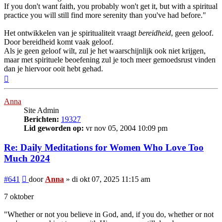
If you don't want faith, you probably won't get it, but with a spiritual
practice you will still find more serenity than you've had before."
Het ontwikkelen van je spiritualiteit vraagt
bereidheid
, geen geloof.
Door bereidheid komt vaak geloof.
Als je geen geloof wilt, zul je het waarschijnlijk ook niet krijgen,
maar met spirituele beoefening zul je toch meer gemoedsrust vinden
dan je hiervoor ooit hebt gehad.
Omhoog
Anna
Site Admin
Berichten:
19327
Lid geworden op:
vr nov 05, 2004 10:09 pm
Re: Daily Meditations for Women Who Love Too
Much 2024
Bericht
#641
door
Anna
»
di okt 07, 2025 11:15 am
7 oktober
"Whether or not you believe in God, and, if you do, whether or not