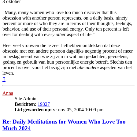
3 oktober
"Many, many women who love too much discover that this
obsession with another person represents, on a daily basis, ninety
percent or more of who they are in terms of their thoughts, feelings,
behavior, and use of their personal energy. Only ten percent is left
over for dealing with
every other
aspect of life."
Heel veel vrouwen die te zeer liefhebben ontdekken dat deze
obsessie met een andere persoon dagelijks negentig procent of meer
in beslag neemt van wie zij zijn in wat hun gedachten, gevoelens,
gedrag en gebruik van hun persoonlijke energie betreft. Slechts tien
procent is over voor het bezig zijn met
alle andere
aspecten van het
leven.
Omhoog
Anna
Site Admin
Berichten:
19327
Lid geworden op:
vr nov 05, 2004 10:09 pm
Re: Daily Meditations for Women Who Love Too
Much 2024