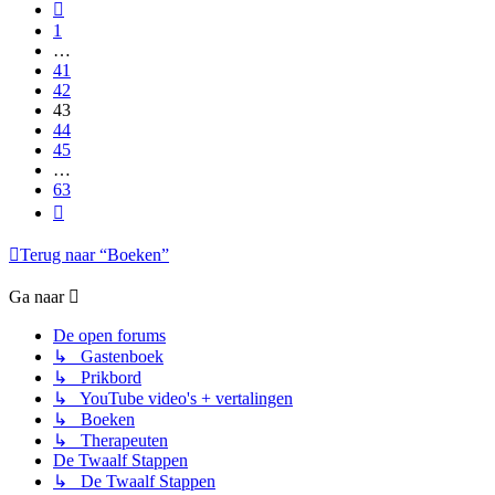
Vorige
1
…
41
42
43
44
45
…
63
Volgende
Terug naar “Boeken”
Ga naar
De open forums
↳ Gastenboek
↳ Prikbord
↳ YouTube video's + vertalingen
↳ Boeken
↳ Therapeuten
De Twaalf Stappen
↳ De Twaalf Stappen