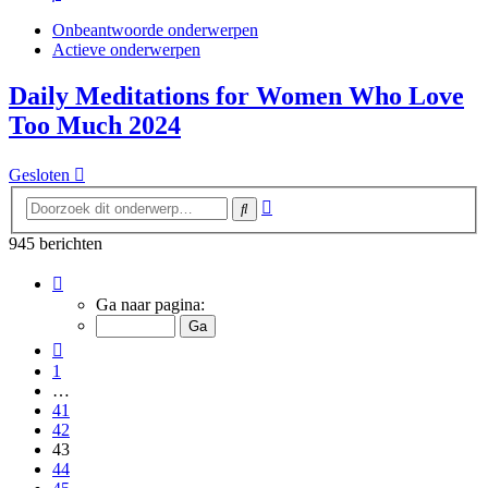
Onbeantwoorde onderwerpen
Actieve onderwerpen
Daily Meditations for Women Who Love
Too Much 2024
Gesloten
Uitgebreid
Zoek
zoeken
945 berichten
Pagina
43
Ga naar pagina:
van
63
Vorige
1
…
41
42
43
44