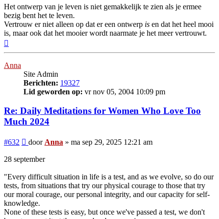
Het ontwerp van je leven is niet gemakkelijk te zien als je ermee
bezig bent het te leven.
Vertrouw er niet alleen op dat er een ontwerp
is
en dat het heel mooi
is, maar ook dat het mooier wordt naarmate je het meer vertrouwt.
Omhoog
Anna
Site Admin
Berichten:
19327
Lid geworden op:
vr nov 05, 2004 10:09 pm
Re: Daily Meditations for Women Who Love Too
Much 2024
Bericht
#632
door
Anna
»
ma sep 29, 2025 12:21 am
28 september
"Every difficult situation in life is a test, and as we evolve, so do our
tests, from situations that try our physical courage to those that try
our moral courage, our personal integrity, and our capacity for self-
knowledge.
None of these tests is easy, but once we've passed a test, we don't