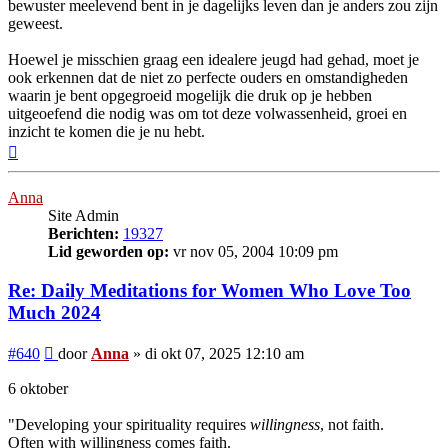
bewuster meelevend bent in je dagelijks leven dan je anders zou zijn
geweest.
Hoewel je misschien graag een idealere jeugd had gehad, moet je
ook erkennen dat de niet zo perfecte ouders en omstandigheden
waarin je bent opgegroeid mogelijk die druk op je hebben
uitgeoefend die nodig was om tot deze volwassenheid, groei en
inzicht te komen die je nu hebt.
Omhoog
Anna
Site Admin
Berichten:
19327
Lid geworden op:
vr nov 05, 2004 10:09 pm
Re: Daily Meditations for Women Who Love Too
Much 2024
Bericht
#640
door
Anna
»
di okt 07, 2025 12:10 am
6 oktober
"Developing your spirituality requires
willingness
, not faith.
Often with willingness comes faith.