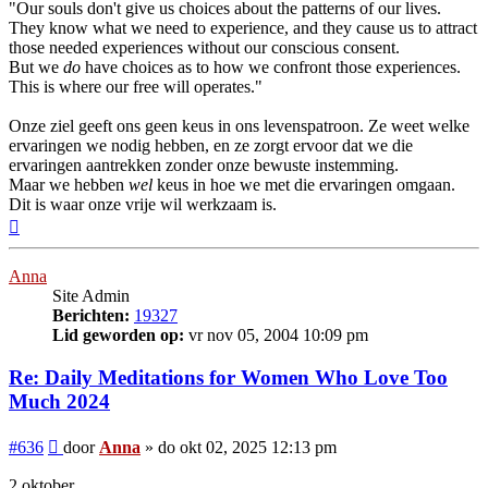
"Our souls don't give us choices about the patterns of our lives.
They know what we need to experience, and they cause us to attract
those needed experiences without our conscious consent.
But we
do
have choices as to how we confront those experiences.
This is where our free will operates."
Onze ziel geeft ons geen keus in ons levenspatroon. Ze weet welke
ervaringen we nodig hebben, en ze zorgt ervoor dat we die
ervaringen aantrekken zonder onze bewuste instemming.
Maar we hebben
wel
keus in hoe we met die ervaringen omgaan.
Dit is waar onze vrije wil werkzaam is.
Omhoog
Anna
Site Admin
Berichten:
19327
Lid geworden op:
vr nov 05, 2004 10:09 pm
Re: Daily Meditations for Women Who Love Too
Much 2024
Bericht
#636
door
Anna
»
do okt 02, 2025 12:13 pm
2 oktober