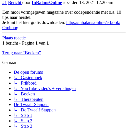
#1
Bericht
door
InBalansOnline
»
za dec 18, 2021 12:20 am
Een mooi vormgegeven magazine over codependentie met o.a. 10
tips naar herstel.
Je kunt het hier gratis downloaden:
https://inbalans.online/e-book/
Omhoog
Plaats reactie
1 bericht • Pagina
1
van
1
Terug naar “Boeken”
Ga naar
De open forums
↳ Gastenboek
↳ Prikbord
↳ YouTube video's + vertalingen
↳ Boeken
↳ Therapeuten
De Twaalf Stappen
↳ De Twaalf Stappen
↳ Stap 1
↳ Stap 2
↳ Stap 3