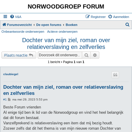
NORWOODGROEP FORUM
V&A
Registreer
Aanmelden
Z
Forumoverzicht
De open forums
Boeken
Onbeantwoorde onderwerpen
Actieve onderwerpen
o
Dochter van mijn ziel, roman over
e
relatieverslaving en zelfverlies
k
Zoek
Uitgebreid zoeken
Plaats reactie
1 bericht • Pagina
1
van
1
claubiegel
Dochter van mijn ziel, roman over relatieverslaving
en zelfverlies
B
#1
ma mei 29, 2023 5:53 pm
e
r
Beste Forum vrienden
i
Al enige tijd ben ik lid van de Norwoodgroup en vind het heel belangrijk
c
h
dat dit forum bestaat.
t
Vanzelfprekend is relatieverslaving een item dat mij bezig houdt.
Zozeer zelfs dat dit het thema is van mijn nieuwe roman Dochter van