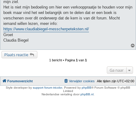
mijn ziel.
Het is niet mijn bedoeling om hier een verkooppraatje te houden voor mijn
boek maar vind het wel belangrijk om te delen dat er een boek is
verschenen over dit onderwerp dat de kern is van dit forum. Mocht
iemand willen lezen, meer info:
https://www.claudiabiegel-messcherpeteksten.nl/
Groet
Claudia Biegel
Plaats reactie
1 bericht • Pagina
1
van
1
Ga naar
Forumoverzicht
Verwijder cookies
Alle tijden zijn
UTC+02:00
Style developer by
support forum tricolor
,
Powered by
phpBB
® Forum Software © phpBB
Limited
Nederlandse vertaling door
phpBB.nl
.