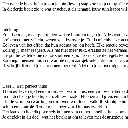
Het tweede boek helpt je om je tuin (leven) stap voor stap en op alle 
In dit derde boek zie je wat er gebeurt als iemand jouw tuin kapot wi
Inleiding
Ze luisterden, maar gebruikten wat ze hoorden tegen je. Alles wat je 
problemen met ze hebt, weten ze alles over je. En daar hebben ze ge
Ze leven van het effect dat hun gedrag op jou heeft. Elke reactie beve
Zolang jij maar reageert. Als het niet meer lukt, draaien ze het verhaal 
De politie vertelde me dat ze strafbaar zijn, maar dat ze de regels ke
Sommige mensen bootsen warmte na, maar gebruiken die om je te sturen. Z
Ik schrijf dit zodat je dat moment herkent. Niet om je te overtuigen, 
Deel 1. Een perfect thuis
Thomas’ leven lijkt een droom: een warm huis, een vrouw die hem ad
In dit deel zie je hoe hij zichzelf kwijtraakt. Hoe iemand grenzen kan l
Liefde wordt verwarring, vertrouwen wordt een valkuil. Monique bouw
schijn en controle. Tot er niets meer van Thomas overblijft.
Het laat zien hoe diep wortels kunnen zijn en hoe moeilijk het is om d
Je ontdekt in dit deel, wat het betekent om te leven met destructieve