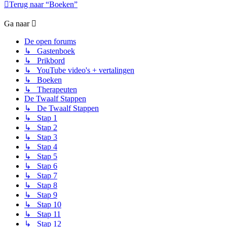
Terug naar “Boeken”
Ga naar
De open forums
↳ Gastenboek
↳ Prikbord
↳ YouTube video's + vertalingen
↳ Boeken
↳ Therapeuten
De Twaalf Stappen
↳ De Twaalf Stappen
↳ Stap 1
↳ Stap 2
↳ Stap 3
↳ Stap 4
↳ Stap 5
↳ Stap 6
↳ Stap 7
↳ Stap 8
↳ Stap 9
↳ Stap 10
↳ Stap 11
↳ Stap 12