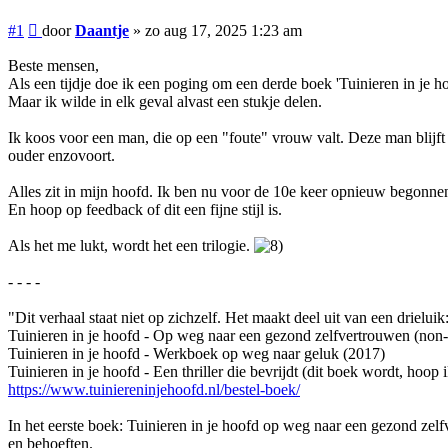
Bericht
#1
door
Daantje
»
zo aug 17, 2025 1:23 am
Beste mensen,
Als een tijdje doe ik een poging om een derde boek 'Tuinieren in je hoo
Maar ik wilde in elk geval alvast een stukje delen.
Ik koos voor een man, die op een "foute" vrouw valt. Deze man blijft d
ouder enzovoort.
Alles zit in mijn hoofd. Ik ben nu voor de 10e keer opnieuw begonne
En hoop op feedback of dit een fijne stijl is.
Als het me lukt, wordt het een trilogie.
- - - -
"Dit verhaal staat niet op zichzelf. Het maakt deel uit van een drieluik
Tuinieren in je hoofd - Op weg naar een gezond zelfvertrouwen (non-f
Tuinieren in je hoofd - Werkboek op weg naar geluk (2017)
Tuinieren in je hoofd - Een thriller die bevrijdt (dit boek wordt, hoop
https://www.tuiniereninjehoofd.nl/bestel-boek/
In het eerste boek: Tuinieren in je hoofd op weg naar een gezond zelf
en behoeften.