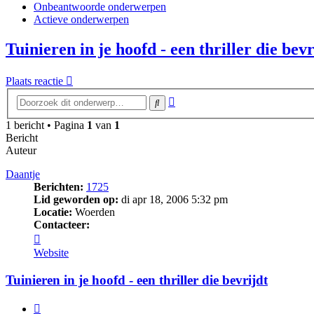
Onbeantwoorde onderwerpen
Actieve onderwerpen
Tuinieren in je hoofd - een thriller die bevr
Plaats reactie
Uitgebreid
Zoek
zoeken
1 bericht • Pagina
1
van
1
Bericht
Auteur
Daantje
Berichten:
1725
Lid geworden op:
di apr 18, 2006 5:32 pm
Locatie:
Woerden
Contacteer:
Contacteer
Daantje
Website
Tuinieren in je hoofd - een thriller die bevrijdt
Citeer