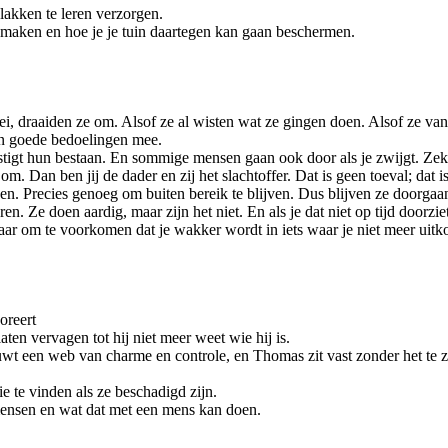
vlakken te leren verzorgen.
l maken en hoe je je tuin daartegen kan gaan beschermen.
zei, draaiden ze om. Alsof ze al wisten wat ze gingen doen. Alsof ze va
en goede bedoelingen mee.
stigt hun bestaan. En sommige mensen gaan ook door als je zwijgt. Zeker
om. Dan ben jij de dader en zij het slachtoffer. Dat is geen toeval; dat is
nnen. Precies genoeg om buiten bereik te blijven. Dus blijven ze doorgaa
e doen aardig, maar zijn het niet. En als je dat niet op tijd doorziet, 
maar om te voorkomen dat je wakker wordt in iets waar je niet meer uitk
oreert
aten vervagen tot hij niet meer weet wie hij is.
t een web van charme en controle, en Thomas zit vast zonder het te zi
ie te vinden als ze beschadigd zijn.
 mensen en wat dat met een mens kan doen.