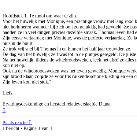
Hoofdstuk 1. Te mooi om waar te zijn.
Voor het huwelijk met Monique, een prachtige vrouw met lang rood kru
niet herinneren wanneer hij zich ooit zo gelukkig had gevoeld. Ze pas
hadden ze in veel dingen precies dezelfde smaak. Thomas leven had 
Zijn eerste verjaardag met Monique, was de perfecte verjaardag. Ze ke
huis in de buurt.
Ze trok vrij snel bij Thomas in en binnen het half jaar trouwden ze.
De dag van het huwelijk zelf was tot in de puntjes geregeld. De juist
Na het huwelijk, tijdens de wittebroodsweken, leek het alsof ze alles 
kon niet op.
Ook na de wittebroodsweken was het leven geweldig. Monique werkte 
zijn brood klaar, zorgde ze voor fris ruikende schone kleding en een doo
Zijn leven kon niet stuk."
Liefs,
Ervaringsdeskundige en hersteld relatieverslaafde Diana
Omhoog
Plaats reactie
1 bericht • Pagina
1
van
1