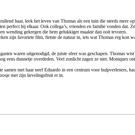
llend haar, leek het leven van Thomas als een tuin die steeds meer op
ten perfect bij elkaar. Ook collega’s, vrienden en familie vonden dat. 
een wending gekregen die hem gelukkiger maakte dan ooit tevoren.
ken zijn favoriete film, fietste de natuur in, iets wat Thomas erg kon
e gasten waren uitgenodigd, de juiste sfeer was geschapen. Thomas wist h
nog eens dunnetje overdeden. Veel zonlicht zagen ze niet. Moniques ontbi
samen met haar neef Eduardo in een centrum voor hulpverleners, had ze
sje met zijn lievelingsfruit er in.