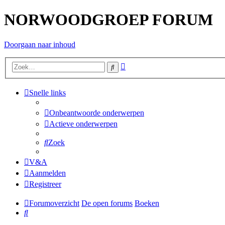
NORWOODGROEP FORUM
Doorgaan naar inhoud
Uitgebreid
Zoek
zoeken
Snelle links
Onbeantwoorde onderwerpen
Actieve onderwerpen
Zoek
V&A
Aanmelden
Registreer
Forumoverzicht
De open forums
Boeken
Zoek