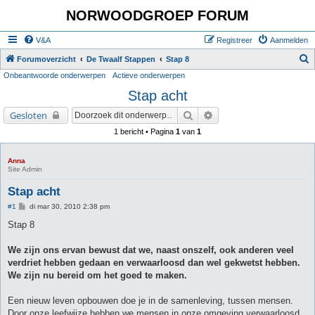
NORWOODGROEP FORUM
V&A
Registreer
Aanmelden
Z
Forumoverzicht
De Twaalf Stappen
Stap 8
Onbeantwoorde onderwerpen
Actieve onderwerpen
o
Stap acht
e
k
Zoek
Uitgebreid zoeken
Gesloten
1 bericht • Pagina
1
van
1
Anna
Site Admin
Stap acht
B
#1
di mar 30, 2010 2:38 pm
e
r
Stap 8
i
c
h
We zijn ons ervan bewust dat we, naast onszelf, ook anderen veel
t
verdriet hebben gedaan en verwaarloosd dan wel gekwetst hebben.
We zijn nu bereid om het goed te maken.
Een nieuw leven opbouwen doe je in de samenleving, tussen mensen.
Door onze leefwijze hebben we mensen in onze omgeving verwaarloosd