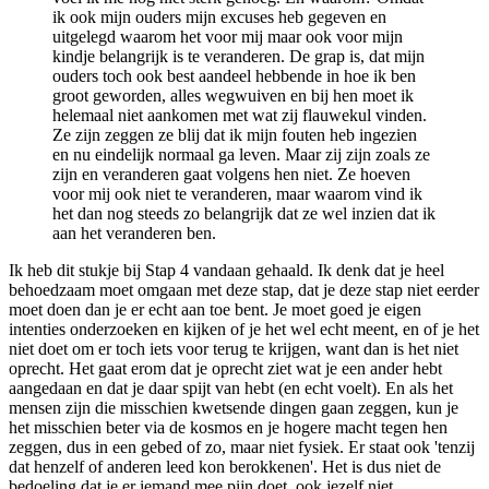
ik ook mijn ouders mijn excuses heb gegeven en
uitgelegd waarom het voor mij maar ook voor mijn
kindje belangrijk is te veranderen. De grap is, dat mijn
ouders toch ook best aandeel hebbende in hoe ik ben
groot geworden, alles wegwuiven en bij hen moet ik
helemaal niet aankomen met wat zij flauwekul vinden.
Ze zijn zeggen ze blij dat ik mijn fouten heb ingezien
en nu eindelijk normaal ga leven. Maar zij zijn zoals ze
zijn en veranderen gaat volgens hen niet. Ze hoeven
voor mij ook niet te veranderen, maar waarom vind ik
het dan nog steeds zo belangrijk dat ze wel inzien dat ik
aan het veranderen ben.
Ik heb dit stukje bij Stap 4 vandaan gehaald. Ik denk dat je heel
behoedzaam moet omgaan met deze stap, dat je deze stap niet eerder
moet doen dan je er echt aan toe bent. Je moet goed je eigen
intenties onderzoeken en kijken of je het wel echt meent, en of je het
niet doet om er toch iets voor terug te krijgen, want dan is het niet
oprecht. Het gaat erom dat je oprecht ziet wat je een ander hebt
aangedaan en dat je daar spijt van hebt (en echt voelt). En als het
mensen zijn die misschien kwetsende dingen gaan zeggen, kun je
het misschien beter via de kosmos en je hogere macht tegen hen
zeggen, dus in een gebed of zo, maar niet fysiek. Er staat ook 'tenzij
dat henzelf of anderen leed kon berokkenen'. Het is dus niet de
bedoeling dat je er iemand mee pijn doet, ook jezelf niet.