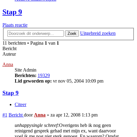
Stap 9
Plaats reactie
Uitgebreid zoeken
Zoek
11 berichten • Pagina
1
van
1
Bericht
Auteur
Anna
Site Admin
Berichten:
19329
Lid geworden op:
vr nov 05, 2004 10:09 pm
Stap 9
Citeer
#1
Bericht
door
Anna
»
za apr 12, 2008 1:13 pm
unhappysingle schreef:
Overigens heb ik nog geen
reinigend gesprek gehad met mijn ex, want daarvoor
voel ik me nog niet sterk genoeg. En waarom? Omdat