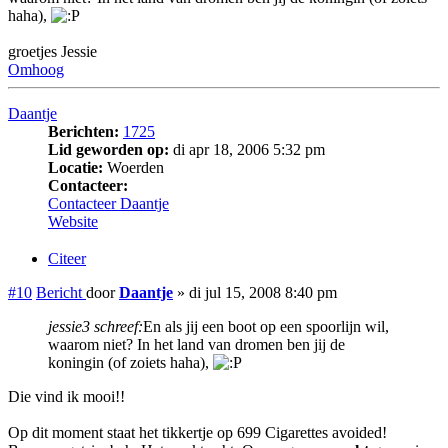
haha),
groetjes Jessie
Omhoog
Daantje
Berichten:
1725
Lid geworden op:
di apr 18, 2006 5:32 pm
Locatie:
Woerden
Contacteer:
Contacteer Daantje
Website
Citeer
#10
Bericht
door
Daantje
»
di jul 15, 2008 8:40 pm
jessie3 schreef:
En als jij een boot op een spoorlijn wil,
waarom niet? In het land van dromen ben jij de
koningin (of zoiets haha),
Die vind ik mooi!!
Op dit moment staat het tikkertje op 699 Cigarettes avoided!