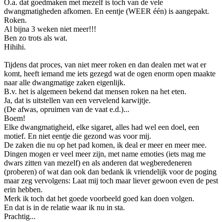
O.a. dat goedmaken met mezelf is toch van de vele
dwangmatigheden afkomen. En eentje (WEER één) is aangepakt.
Roken.
Al bijna 3 weken niet meer!!!
Ben zo trots als wat.
Hihihi.
Tijdens dat proces, van niet meer roken en dan dealen met wat er
komt, heeft iemand me iets gezegd wat de ogen enorm open maakte
naar alle dwangmatige zaken eigenlijk.
B.v. het is algemeen bekend dat mensen roken na het eten.
Ja, dat is uitstellen van een vervelend karwijtje.
(De afwas, opruimen van de vaat e.d.)...
Boem!
Elke dwangmatigheid, elke sigaret, alles had wel een doel, een
motief. En niet eentje die gezond was voor mij.
De zaken die nu op het pad komen, ik deal er meer en meer mee.
Dingen mogen er veel meer zijn, met name emoties (iets mag me
dwars zitten van mezelf) en als anderen dat wegberedeneren
(proberen) of wat dan ook dan bedank ik vriendelijk voor de poging
maar zeg vervolgens: Laat mij toch maar liever gewoon even de pest
erin hebben.
Merk ik toch dat het goede voorbeeld goed kan doen volgen.
En dat is in de relatie waar ik nu in sta.
Prachtig...