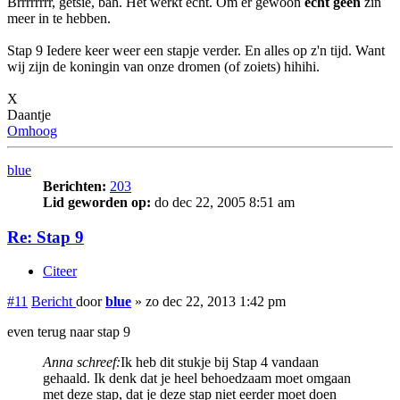
Brrrrrrrr, getsie, bah. Het werkt echt. Om er gewoon
echt
geen
zin
meer in te hebben.
Stap 9 Iedere keer weer een stapje verder. En alles op z'n tijd. Want
wij zijn de koningin van onze dromen (of zoiets) hihihi.
X
Daantje
Omhoog
blue
Berichten:
203
Lid geworden op:
do dec 22, 2005 8:51 am
Re: Stap 9
Citeer
#11
Bericht
door
blue
»
zo dec 22, 2013 1:42 pm
even terug naar stap 9
Anna schreef:
Ik heb dit stukje bij Stap 4 vandaan
gehaald. Ik denk dat je heel behoedzaam moet omgaan
met deze stap, dat je deze stap niet eerder moet doen