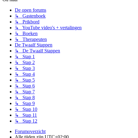
De open forums
↳ Gastenboek
↳ Prikbord
↳ YouTube video's + vertalingen
↳ Boeken
↳ Therapeuten
De Twaalf Stappen
↳ De Twaalf Stappen
↳ Stap 1
↳ Stap 2
↳ Stap 3
↳ Stap 4
↳ Stap 5
↳ Stap 6
↳ Stap 7
↳ Stap 8
↳ Stap 9
↳ Stap 10
↳ Stap 11
↳ Stap 12
Forumoverzicht
Alle tijden zijn
UTC+02:00