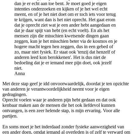
dan je er echt aan toe bent. Je moet goed je eigen
intenties onderzoeken en kijken of je het wel echt
meent, en of je het niet doet om er toch iets voor terug
te krijgen, want dan is het niet oprecht. Het gaat erom
dat je oprecht ziet wat je een ander hebt aangedaan en
dat je daar spijt van hebt (en echt voelt). En als het
mensen zijn die misschien kwetsende dingen gaan
zeggen, kun je het misschien beter via de kosmos en je
hogere macht tegen hen zeggen, dus in een gebed of
zo, maar niet fysiek. Er staat ook 'tenzij dat henzelf of
anderen leed kon berokkenen'. Het is dus niet de
bedoeling dat je er iemand mee pijn doet, ook jezelf
niet.
Anna
Met deze stap geef je idd onvoorwaardelijk, doordat je ten opzichte
van anderen je verantwoordelijkheid neemt voor je eigen
gedragingen.
Oprecht voelen waar je anderen pijn hebt gedaan en dat ook
kenbaar maken aan de mensen die het ook liefdevol kunnen
ontvangen, is een zeer helende stap, is mijn ervaring. Voor alle
partijen.
En soms moet je het inderdaad zonder fysieke aanwezigheid van
een ander doen, omdat iemand al overleden is of zelf te verward om