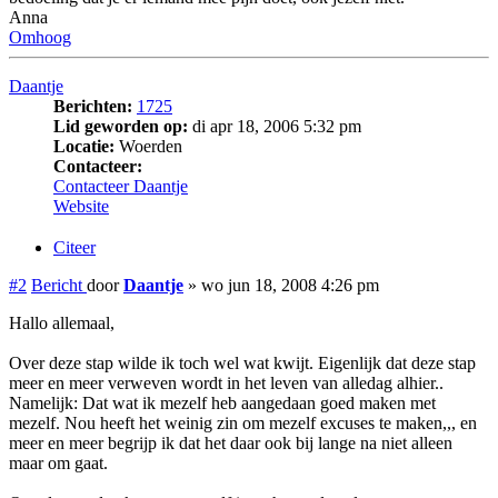
Anna
Omhoog
Daantje
Berichten:
1725
Lid geworden op:
di apr 18, 2006 5:32 pm
Locatie:
Woerden
Contacteer:
Contacteer Daantje
Website
Citeer
#2
Bericht
door
Daantje
»
wo jun 18, 2008 4:26 pm
Hallo allemaal,
Over deze stap wilde ik toch wel wat kwijt. Eigenlijk dat deze stap
meer en meer verweven wordt in het leven van alledag alhier..
Namelijk: Dat wat ik mezelf heb aangedaan goed maken met
mezelf. Nou heeft het weinig zin om mezelf excuses te maken,,, en
meer en meer begrijp ik dat het daar ook bij lange na niet alleen
maar om gaat.