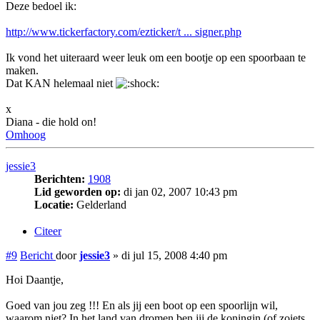
Deze bedoel ik:
http://www.tickerfactory.com/ezticker/t ... signer.php
Ik vond het uiteraard weer leuk om een bootje op een spoorbaan te
maken.
Dat KAN helemaal niet
x
Diana - die hold on!
Omhoog
jessie3
Berichten:
1908
Lid geworden op:
di jan 02, 2007 10:43 pm
Locatie:
Gelderland
Citeer
#9
Bericht
door
jessie3
»
di jul 15, 2008 4:40 pm
Hoi Daantje,
Goed van jou zeg !!! En als jij een boot op een spoorlijn wil,
waarom niet? In het land van dromen ben jij de koningin (of zoiets