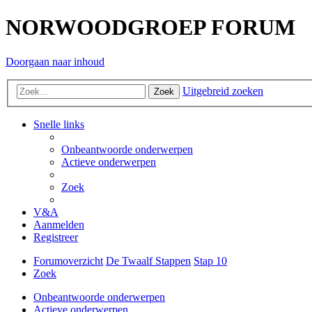
NORWOODGROEP FORUM
Doorgaan naar inhoud
Uitgebreid zoeken
Zoek
Snelle links
Onbeantwoorde onderwerpen
Actieve onderwerpen
Zoek
V&A
Aanmelden
Registreer
Forumoverzicht
De Twaalf Stappen
Stap 10
Zoek
Onbeantwoorde onderwerpen
Actieve onderwerpen