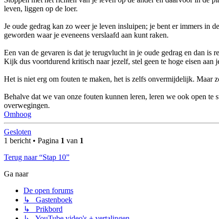
leven, liggen op de loer.
Je oude gedrag kan zo weer je leven insluipen; je bent er immers in de
geworden waar je eveneens verslaafd aan kunt raken.
Een van de gevaren is dat je terugvlucht in je oude gedrag en dan is re
Kijk dus voortdurend kritisch naar jezelf, stel geen te hoge eisen aan j
Het is niet erg om fouten te maken, het is zelfs onvermijdelijk. Maar 
Behalve dat we van onze fouten kunnen leren, leren we ook open te s
overwegingen.
Omhoog
Gesloten
1 bericht • Pagina
1
van
1
Terug naar “Stap 10”
Ga naar
De open forums
↳ Gastenboek
↳ Prikbord
↳ YouTube video's + vertalingen