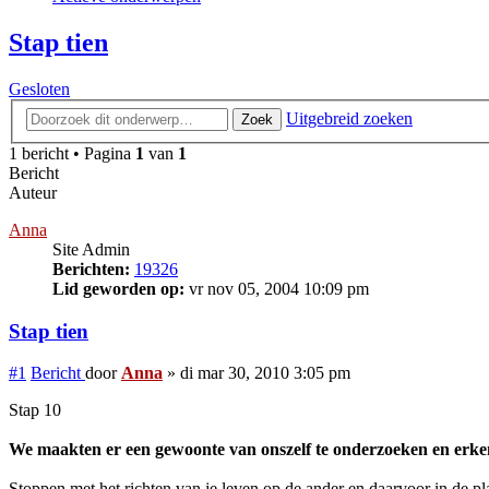
Stap tien
Gesloten
Uitgebreid zoeken
Zoek
1 bericht • Pagina
1
van
1
Bericht
Auteur
Anna
Site Admin
Berichten:
19326
Lid geworden op:
vr nov 05, 2004 10:09 pm
Stap tien
#1
Bericht
door
Anna
»
di mar 30, 2010 3:05 pm
Stap 10
We maakten er een gewoonte van onszelf te onderzoeken en erk
Stoppen met het richten van je leven op de ander en daarvoor in de pla