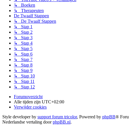
↳ Boeken
↳ Therapeuten
De Twaalf Stappen
↳ De Twaalf Stappen
↳ Stap 1
↳ Stap 2
↳ Stap 3
↳ Stap 4
↳ Stap 5
↳ Stap 6
↳ Stap 7
↳ Stap 8
↳ Stap 9
↳ Stap 10
↳ Stap 11
↳ Stap 12
Forumoverzicht
Alle tijden zijn
UTC+02:00
Verwijder cookies
Style developer by
support forum tricolor
,
Powered by
phpBB
® Foru
Nederlandse vertaling door
phpBB.nl
.