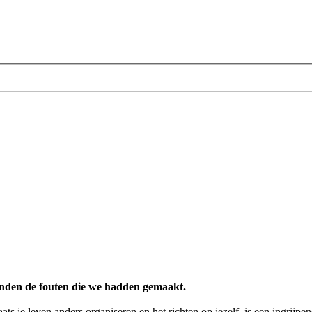
enden de fouten die we hadden gemaakt.
ats je leven anders organiseren en het richten op jezelf, is een ingrijp