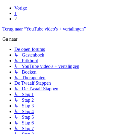
Vorige
1
2
Terug naar “YouTube video's + vertalingen”
Ga naar
De open forums
↳ Gastenboek
↳ Prikbord
↳ YouTube video's + vertalingen
↳ Boeken
↳ Therapeuten
De Twaalf Stappen
↳ De Twaalf Stappen
↳ Stap 1
↳ Stap 2
↳ Stap 3
↳ Stap 4
↳ Stap 5
↳ Stap 6
↳ Stap 7