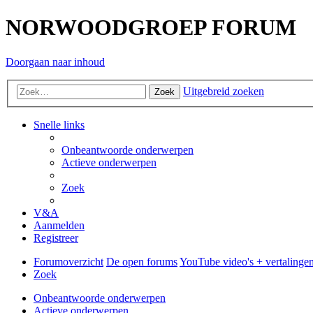
NORWOODGROEP FORUM
Doorgaan naar inhoud
Uitgebreid zoeken
Zoek
Snelle links
Onbeantwoorde onderwerpen
Actieve onderwerpen
Zoek
V&A
Aanmelden
Registreer
Forumoverzicht
De open forums
YouTube video's + vertalinge
Zoek
Onbeantwoorde onderwerpen
Actieve onderwerpen