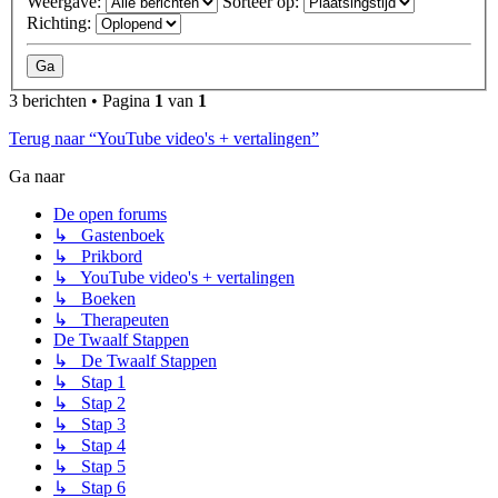
Weergave:
Sorteer op:
Richting:
3 berichten • Pagina
1
van
1
Terug naar “YouTube video's + vertalingen”
Ga naar
De open forums
↳ Gastenboek
↳ Prikbord
↳ YouTube video's + vertalingen
↳ Boeken
↳ Therapeuten
De Twaalf Stappen
↳ De Twaalf Stappen
↳ Stap 1
↳ Stap 2
↳ Stap 3
↳ Stap 4
↳ Stap 5
↳ Stap 6