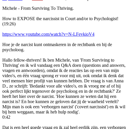
Michele - From Surviving To Thriving.
How to EXPOSE the narcissist in Court and/or to Psychologist!
(19:26)
https://www.youtube.com/watch?v=N-LFevkioV4
Hoe je de narcist kunt ontmaskeren in de rechtbank en bij de
psycholoog.
Hallo fellow-thrivers! Ik ben Michele, van 'From Surviving to
Thriving' en ik wil vandaag een Q&A doen (questions and answers,
vragen en antwoorden), omdat ik de reacties las op een van mijn
video's, en één vraag sprong er voor mij uit, ook omdat ik denk dat
veel mensen hier profijt van kunnen hebben. De vraag is van Anna
D., ze schrijft: 'Bedankt voor alle video's, en ik vroeg me af of hij
ook perfect lijkt tegenover de psycholoog en in de rechtbank?' Ze
heeft het hier over de narcist. 'Hoe kunnen ze weten dat hij een
narcist is? En hoe kunnen ze geloven dat jij de waarheid vertelt?
Mijn man is ook een 'verborgen narcist' ('covert narcissist') en ik wil
bij hem weggaan, maar ik heb hulp nodig'.
0:42
Dat is een heel goede vraag en ik zal heel eerlijk zijn, een verborgen