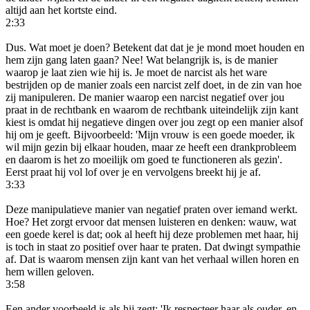
altijd aan het kortste eind.
2:33
Dus. Wat moet je doen? Betekent dat dat je je mond moet houden en
hem zijn gang laten gaan? Nee! Wat belangrijk is, is de manier
waarop je laat zien wie hij is. Je moet de narcist als het ware
bestrijden op de manier zoals een narcist zelf doet, in de zin van hoe
zij manipuleren. De manier waarop een narcist negatief over jou
praat in de rechtbank en waarom de rechtbank uiteindelijk zijn kant
kiest is omdat hij negatieve dingen over jou zegt op een manier alsof
hij om je geeft. Bijvoorbeeld: 'Mijn vrouw is een goede moeder, ik
wil mijn gezin bij elkaar houden, maar ze heeft een drankprobleem
en daarom is het zo moeilijk om goed te functioneren als gezin'.
Eerst praat hij vol lof over je en vervolgens breekt hij je af.
3:33
Deze manipulatieve manier van negatief praten over iemand werkt.
Hoe? Het zorgt ervoor dat mensen luisteren en denken: wauw, wat
een goede kerel is dat; ook al heeft hij deze problemen met haar, hij
is toch in staat zo positief over haar te praten. Dat dwingt sympathie
af. Dat is waarom mensen zijn kant van het verhaal willen horen en
hem willen geloven.
3:58
Een ander voorbeeld is als hij zegt: 'Ik respecteer haar als ouder, en