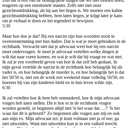
Dus dat is een van de belangrijkste dingen die we niet moeten doen,
reageren op een emotionele manier. Zelfs niet met onze
gezichtsuitdrukking, als hij aan het liegen is. We moeten een kalme
gezichtsuitdrukking hebben, hem laten liegen, je krijgt later je kans
om je verhaal te doen en het tegendeel te bewijzen.
5:39
Maar hoe doe je dat? Bij een narcist zijn hun woorden nooit in
overeenstemming met hun daden. Dat is wat je moet gebruiken in de
rechtbank. Verwacht niet dat je advocaat weet hoe hij een narcist
moet ondervragen. Je moet je advocaat vertellen welke dingen je
wilt dat naar voren komen, en wat je wilt dat hij vraagt en wat niet.
Ik zal je een voorbeeld geven van hoe ik dat zelf heb gedaan. In
mijn geval vertelde de narcist in de rechtbank hoe belangrijk hij als
vader is, en hoe belangrijk de moeder is, en hoe belangrijk het is dat
het 50/50 is, niet om de week een weekend maar volledig 50/50, en
hoezeer hij van zijn kinderen hield en in hun leven wilde zijn.
6:30
Ik zal vertellen hoe ik hem heb ontmaskerd, hoe ik mijn advocaat
vragen heb laten stellen. Dit is hoe er in de rechtbank vragen
worden gesteld, ze beginnen altijd met 'is het waar dat….?' 'Is het
waar dat dit is gebeurd?' Zo begonnen alle vragen aan mij en ook
aan mijn ex. Mijn advocaat zei: je kunt volstaan met ja of nee; ga
niet uitweiden. Want met uitweiden kun je in een valkuil terecht