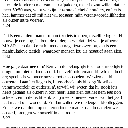
ik wil de kinderen niet van haar afpakken, maar ik zou willen dat het
meer 50/50 was, want we zijn tenslotte allebei de ouders, en het is
heel jammer dat zij mij niet wil toestaan mijn verantwoordelijkheden
als ouder uit te voeren'.
4:24
Dat is een andere manier om net zo iets te doen, dezelfde logica. Hij
bouwt je eerst op, 'jij bent de ouder, ik wil dat niet van je afnemen,
MAAR..' en dan komt hij met dat negatieve over jou, dat is een
manipulatieve tactiek, waardoor mensen jou als negatief gaan zien.
4:43
Hoe ga je daarmee om? Een van de belangrijkste en ook moeilijkste
dingen om niet te doen - en ik ben zelf ook iemand bij wie dat heel
erg speelt - is wanneer onze emoties opspelen. We zien dat hij
ontzettend aan het liegen is, bijvoorbeeld als hij zegt 'ik wil een
verantwoordelijke ouder zijn', terwijl wij weten dat hij nooit iets
heeft gedaan als ouder! Nooit heeft laten zien dat het hem iets kon
schelen, en in de rechtbank is hij ineens meneer vader van het jaar!
Dat maakt ons woedend. En dan willen we die leugen blootleggen.
En als we dat doen op een emotionele manier dan benadelen we
onszelf, brengen we onszelf in diskrediet.
5:22