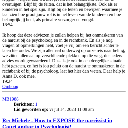
overtuigen. Blijf bij de feiten, dat is het belangrijkste. Ook als er
kinderen in het spel zijn. Blijf bij de feiten en bewijzen waarmee je
laat zien hoe groot jouw rol is in het leven van de kinderen en hoe
belangrijk jij bent, als primaire verzorger en voogd.
18:54
Ik hoop dat deze adviezen je zullen helpen bij het ontmaskeren van
de narcist bij de psycholoog en in de rechtbank. En als je nog
vragen of opmerkingen hebt, voel je vrij om een bericht achter te
laten hieronder. We zijn allemaal onderweg op onze reis naar heling,
we zitten allemaal op verschillende plekken op die weg, dus ieders
advies wordt gewaardeerd. Dus als je ook in een dergelijke situatie
hebt gezeten, en het is jou gelukt om de narcist te ontmaskeren in de
rechtbank of bij de psycholoog, laat het hier dan weten. Daar help je
Anna D. ook mee.
19:24
Omhoog
MB1988
Berichten:
1
Lid geworden op:
vr jul 14, 2023 11:08 am
Re: Michele - How to EXPOSE the narcissist in
Court and/or to Psychologist!