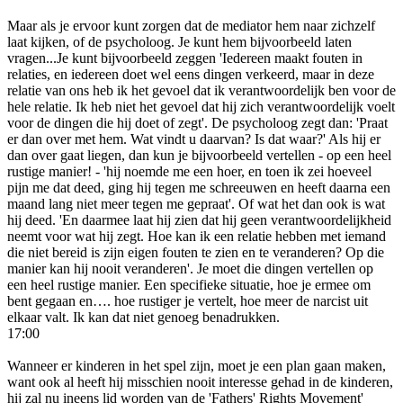
Maar als je ervoor kunt zorgen dat de mediator hem naar zichzelf
laat kijken, of de psycholoog. Je kunt hem bijvoorbeeld laten
vragen...Je kunt bijvoorbeeld zeggen 'Iedereen maakt fouten in
relaties, en iedereen doet wel eens dingen verkeerd, maar in deze
relatie van ons heb ik het gevoel dat ik verantwoordelijk ben voor de
hele relatie. Ik heb niet het gevoel dat hij zich verantwoordelijk voelt
voor de dingen die hij doet of zegt'. De psycholoog zegt dan: 'Praat
er dan over met hem. Wat vindt u daarvan? Is dat waar?' Als hij er
dan over gaat liegen, dan kun je bijvoorbeeld vertellen - op een heel
rustige manier! - 'hij noemde me een hoer, en toen ik zei hoeveel
pijn me dat deed, ging hij tegen me schreeuwen en heeft daarna een
maand lang niet meer tegen me gepraat'. Of wat het dan ook is wat
hij deed. 'En daarmee laat hij zien dat hij geen verantwoordelijkheid
neemt voor wat hij zegt. Hoe kan ik een relatie hebben met iemand
die niet bereid is zijn eigen fouten te zien en te veranderen? Op die
manier kan hij nooit veranderen'. Je moet die dingen vertellen op
een heel rustige manier. Een specifieke situatie, hoe je ermee om
bent gegaan en…. hoe rustiger je vertelt, hoe meer de narcist uit
elkaar valt. Ik kan dat niet genoeg benadrukken.
17:00
Wanneer er kinderen in het spel zijn, moet je een plan gaan maken,
want ook al heeft hij misschien nooit interesse gehad in de kinderen,
hij zal nu ineens lid worden van de 'Fathers' Rights Movement'