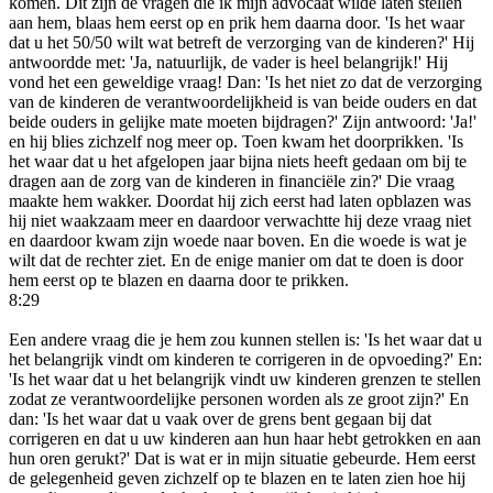
komen. Dit zijn de vragen die ik mijn advocaat wilde laten stellen
aan hem, blaas hem eerst op en prik hem daarna door. 'Is het waar
dat u het 50/50 wilt wat betreft de verzorging van de kinderen?' Hij
antwoordde met: 'Ja, natuurlijk, de vader is heel belangrijk!' Hij
vond het een geweldige vraag! Dan: 'Is het niet zo dat de verzorging
van de kinderen de verantwoordelijkheid is van beide ouders en dat
beide ouders in gelijke mate moeten bijdragen?' Zijn antwoord: 'Ja!'
en hij blies zichzelf nog meer op. Toen kwam het doorprikken. 'Is
het waar dat u het afgelopen jaar bijna niets heeft gedaan om bij te
dragen aan de zorg van de kinderen in financiële zin?' Die vraag
maakte hem wakker. Doordat hij zich eerst had laten opblazen was
hij niet waakzaam meer en daardoor verwachtte hij deze vraag niet
en daardoor kwam zijn woede naar boven. En die woede is wat je
wilt dat de rechter ziet. En de enige manier om dat te doen is door
hem eerst op te blazen en daarna door te prikken.
8:29
Een andere vraag die je hem zou kunnen stellen is: 'Is het waar dat u
het belangrijk vindt om kinderen te corrigeren in de opvoeding?' En:
'Is het waar dat u het belangrijk vindt uw kinderen grenzen te stellen
zodat ze verantwoordelijke personen worden als ze groot zijn?' En
dan: 'Is het waar dat u vaak over de grens bent gegaan bij dat
corrigeren en dat u uw kinderen aan hun haar hebt getrokken en aan
hun oren gerukt?' Dat is wat er in mijn situatie gebeurde. Hem eerst
de gelegenheid geven zichzelf op te blazen en te laten zien hoe hij