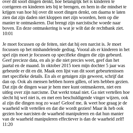
over dit soort dingen denkt, hoe belangrijk het is kinderen te
corrigeren en kinderen iets bij te brengen, en hem in die mindset te
krijgen van hoe hij over dit soort dingen denkt, om daarna te laten
zien dat zijn daden niet kloppen met zijn woorden, hem op die
manier te ontmaskeren. Dat brengt zijn narcistische woede naar
boven. En deze ontmaskering is wat je wilt dat de rechtbank ziet.
10:01
Je moet focussen op de feiten, niet dat hij een narcist is. Je moet
focussen op het mishandelende gedrag. Vooral als er kinderen in het
spel zijn moet je focussen op specifieke dingen die zijn gebeurd.
Geef precieze data, en als je die niet precies weet, geef dan het
jaartal en de maand. In oktober 2015 toen mijn dochter 5 jaar was
gebeurde er dit en dit. Maak een lijst van dit soort gebeurtenissen
met specifieke details. En als er getuigen zijn geweest, schrijf dat
dan op. Ook als mensen hebben horen gillen, of iets hebben gezien.
Dat zijn de dingen waar je hem mee kunt ontmaskeren, niet een
uitleg over zijn narcisme. Dat werkt totaal niet. Ga niet vertellen hoe
slecht hij wel niet is, en met een beschuldigende vinger wijzen, ook
al zijn die dingen nog zo waar! Geloof me, ik weet hoe graag je de
waarheid wilt vertellen en dat die wordt gezien! Maar ik heb ook
gezien hoe narcisten de waarheid manipuleren en dat hun manier
van de waarheid manipuleren effectiever is dan de waarheid zelf!
11:20