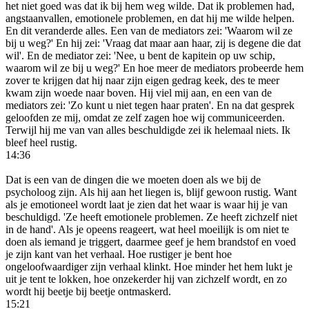
het niet goed was dat ik bij hem weg wilde. Dat ik problemen had,
angstaanvallen, emotionele problemen, en dat hij me wilde helpen.
En dit veranderde alles. Een van de mediators zei: 'Waarom wil ze
bij u weg?' En hij zei: 'Vraag dat maar aan haar, zij is degene die dat
wil'. En de mediator zei: 'Nee, u bent de kapitein op uw schip,
waarom wil ze bij u weg?' En hoe meer de mediators probeerde hem
zover te krijgen dat hij naar zijn eigen gedrag keek, des te meer
kwam zijn woede naar boven. Hij viel mij aan, en een van de
mediators zei: 'Zo kunt u niet tegen haar praten'. En na dat gesprek
geloofden ze mij, omdat ze zelf zagen hoe wij communiceerden.
Terwijl hij me van van alles beschuldigde zei ik helemaal niets. Ik
bleef heel rustig.
14:36
Dat is een van de dingen die we moeten doen als we bij de
psycholoog zijn. Als hij aan het liegen is, blijf gewoon rustig. Want
als je emotioneel wordt laat je zien dat het waar is waar hij je van
beschuldigd. 'Ze heeft emotionele problemen. Ze heeft zichzelf niet
in de hand'. Als je opeens reageert, wat heel moeilijk is om niet te
doen als iemand je triggert, daarmee geef je hem brandstof en voed
je zijn kant van het verhaal. Hoe rustiger je bent hoe
ongeloofwaardiger zijn verhaal klinkt. Hoe minder het hem lukt je
uit je tent te lokken, hoe onzekerder hij van zichzelf wordt, en zo
wordt hij beetje bij beetje ontmaskerd.
15:21