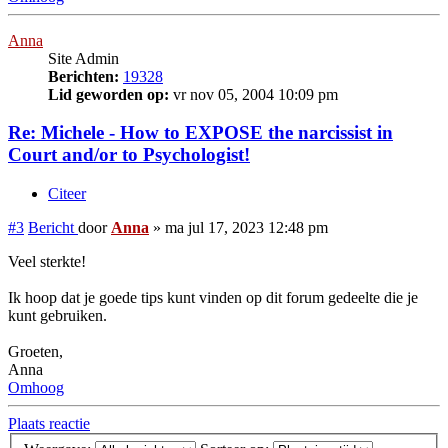
Anna
Site Admin
Berichten:
19328
Lid geworden op:
vr nov 05, 2004 10:09 pm
Re: Michele - How to EXPOSE the narcissist in
Court and/or to Psychologist!
Citeer
#3
Bericht
door
Anna
»
ma jul 17, 2023 12:48 pm
Veel sterkte!
Ik hoop dat je goede tips kunt vinden op dit forum gedeelte die je
kunt gebruiken.
Groeten,
Anna
Omhoog
Plaats reactie