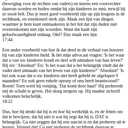
(beweging voor de rechten van vaders) en ineens een voorvechter
daarvan worden en huilen omdat hij zijn kinderen zo mist, terwijl hij
ze nooit belt. Dus je moet goed voorbereid zijn op zijn leugens in de
rechtbank, en emotioneel sterk zijn. Maak een lijst van dingen
waarmee je hem kunt ontmaskeren in het feit dat zijn daden niet
overeenkomen met zijn woorden. Want dat haalt zijn
geloofwaardigheid omlaag. Oké? Dus maak een lijst.
17:44
Een ander voorbeeld van hoe ik dat deed in dit verhaal van hoezeer
hij van zijn kinderen hield. Ik liet mijn advocaat vragen: 'Is het waar
dat u van uw kinderen houdt en deel wilt uitmaken van hun leven?'
Hij zei: 'Absoluut!' En: 'Is het waar dat u het belangrijk vindt dat de
vader deel uitmaakt van het leven van zijn kinderen?' 'Absoluut!' 'Is
het ook waar dat u uw kinderen niet heeft gebeld de afgelopen 9
maanden? En ook geen enkele oproep of sms heeft beantwoord?'
Boem! Toen werd hij venijnig. 'Dat komt door haar!' Hij probeerde
mij de schuld te geven. Het sloeg nergens op. Hij maakte zichzelf
volkomen belachelijk.
18:22
Dus, hoe hij denkt dat hij is en hoe hij werkelijk is, en de feiten om
dat te bewijzen, dat hij niet is wat hij zegt dat hij is, DAT is
belangrijk. Ga niet zeggen dat hij een narcist is en dat proberen uit te
leggen. Vergeet dat! Ga niet proberen de rechtbank daarvan te