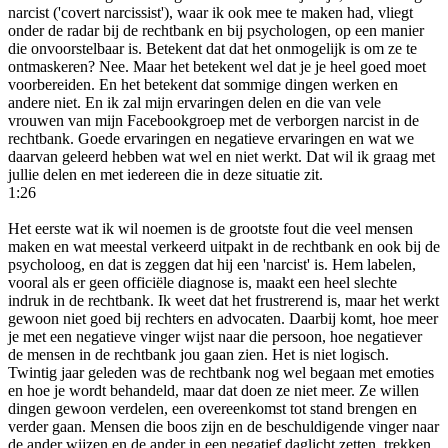
narcist ('covert narcissist'), waar ik ook mee te maken had, vliegt
onder de radar bij de rechtbank en bij psychologen, op een manier
die onvoorstelbaar is. Betekent dat dat het onmogelijk is om ze te
ontmaskeren? Nee. Maar het betekent wel dat je je heel goed moet
voorbereiden. En het betekent dat sommige dingen werken en
andere niet. En ik zal mijn ervaringen delen en die van vele
vrouwen van mijn Facebookgroep met de verborgen narcist in de
rechtbank. Goede ervaringen en negatieve ervaringen en wat we
daarvan geleerd hebben wat wel en niet werkt. Dat wil ik graag met
jullie delen en met iedereen die in deze situatie zit.
1:26
Het eerste wat ik wil noemen is de grootste fout die veel mensen
maken en wat meestal verkeerd uitpakt in de rechtbank en ook bij de
psycholoog, en dat is zeggen dat hij een 'narcist' is. Hem labelen,
vooral als er geen officiële diagnose is, maakt een heel slechte
indruk in de rechtbank. Ik weet dat het frustrerend is, maar het werkt
gewoon niet goed bij rechters en advocaten. Daarbij komt, hoe meer
je met een negatieve vinger wijst naar die persoon, hoe negatiever
de mensen in de rechtbank jou gaan zien. Het is niet logisch.
Twintig jaar geleden was de rechtbank nog wel begaan met emoties
en hoe je wordt behandeld, maar dat doen ze niet meer. Ze willen
dingen gewoon verdelen, een overeenkomst tot stand brengen en
verder gaan. Mensen die boos zijn en de beschuldigende vinger naar
de ander wijzen en de ander in een negatief daglicht zetten, trekken