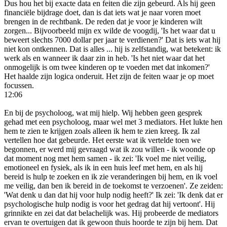
Dus hou het bij exacte data en feiten die zijn gebeurd. Als hij geen
financiële bijdrage doet, dan is dat iets wat je naar voren moet
brengen in de rechtbank. De reden dat je voor je kinderen wilt
zorgen... Bijvoorbeeld mijn ex wilde de voogdij, 'Is het waar dat u
beweert slechts 7000 dollar per jaar te verdienen?' Dat is iets wat hij
niet kon ontkennen. Dat is alles ... hij is zelfstandig, wat betekent: ik
werk als en wanneer ik daar zin in heb. 'Is het niet waar dat het
onmogelijk is om twee kinderen op te voeden met dat inkomen?'
Het haalde zijn logica onderuit. Het zijn de feiten waar je op moet
focussen.
12:06
En bij de psycholoog, wat mij hielp. Wij hebben geen gesprek
gehad met een psycholoog, maar wel met 3 mediators. Het lukte hen
hem te zien te krijgen zoals alleen ik hem te zien kreeg. Ik zal
vertellen hoe dat gebeurde. Het eerste wat ik vertelde toen we
begonnen, er werd mij gevraagd wat ik zou willen - ik woonde op
dat moment nog met hem samen - ik zei: 'Ik voel me niet veilig,
emotioneel en fysiek, als ik in een huis leef met hem, en als hij
bereid is hulp te zoeken en ik zie veranderingen bij hem, en ik voel
me veilig, dan ben ik bereid in de toekomst te verzoenen'. Ze zeiden:
'Wat denk u dan dat hij voor hulp nodig heeft?' Ik zei: 'Ik denk dat er
psychologische hulp nodig is voor het gedrag dat hij vertoont'. Hij
grinnikte en zei dat dat belachelijk was. Hij probeerde de mediators
ervan te overtuigen dat ik gewoon thuis hoorde te zijn bij hem. Dat