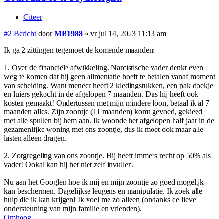
Citeer
#2
Bericht
door
MB1988
»
vr jul 14, 2023 11:13 am
Ik ga 2 zittingen tegemoet de komende maanden:
1. Over de financiële afwikkeling. Narcistische vader denkt even
weg te komen dat hij geen alimentatie hoeft te betalen vanaf moment
van scheiding. Want meneer heeft 2 kledingstukken, een pak doekje
en luiers gekocht in de afgelopen 7 maanden. Dus hij heeft ook
kosten gemaakt! Ondertussen met mijn mindere loon, betaal ik al 7
maanden alles. Zijn zoontje (11 maanden) komt gevoed, gekleed
met alle spullen bij hem aan. Ik woonde het afgelopen half jaar in de
gezamenlijke woning met ons zoontje, dus ik moet ook maar alle
lasten alleen dragen.
2. Zorgregeling van ons zoontje. Hij heeft immers recht op 50% als
vader! Ookal kan hij het niet zelf invullen.
Nu aan het Googlen hoe ik mij en mijn zoontje zo goed mogelijk
kan beschermen. Dagelijkse leugens en manipulatie. Ik zoek alle
hulp die ik kan krijgen! Ik voel me zo alleen (ondanks de lieve
ondersteuning van mijn familie en vrienden).
Omhoog