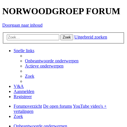
NORWOODGROEP FORUM
Doorgaan naar inhoud
Uitgebreid zoeken
Zoek
Snelle links
Onbeantwoorde onderwerpen
Actieve onderwerpen
Zoek
V&A
Aanmelden
Registreer
Forumoverzicht
De open forums
YouTube video's +
vertalingen
Zoek
Onbeantwoorde onderwerpen