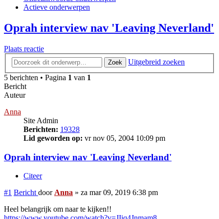
Actieve onderwerpen
Oprah interview nav 'Leaving Neverland'
Plaats reactie
Uitgebreid zoeken
Zoek
5 berichten • Pagina
1
van
1
Bericht
Auteur
Anna
Site Admin
Berichten:
19328
Lid geworden op:
vr nov 05, 2004 10:09 pm
Oprah interview nav 'Leaving Neverland'
Citeer
#1
Bericht
door
Anna
»
za mar 09, 2019 6:38 pm
Heel belangrijk om naar te kijken!!
https://www.youtube.com/watch?v=JIiq4Jnmam8