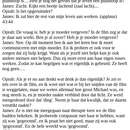
puinhoop is….Heb je nog het gevoel dat je leven een puinhoop is?
James: Zucht. Kijkt een beetje lachend (zaal lacht)....
Oprah: Is het opgeruimder?
James: Ik zal hier de rest van mijn leven aan werken. (applaus)
43:44
Oprah: De vraag is: heb je je moeder vergeven? In de film zeg je dat
je daar aan werkt. Ben je al zover? Heb je je moeder vergeven?
James: Nee. Op dit moment ben ik aan het leren hoe ik moet
communiceren met mijn moeder. En ik probeer er ook voor te
zorgen dat zij hulp krijgt. Want als je jezelf niet helpt kun je ook
andere mensen niet helpen. Dus zij moet eerst aan haar eigen issues
werken. Zodat ze kan begrijpen wat er eigenlijk is gebeurd. Ze heeft
nog geen….
Oprah: Als je er nu aan denkt wat denk je dan eigenlijk? Je zei er
iets over in de film, en ik weet niet wat er bij het snijden van de film
is weggelaten, maar we weten allemaal hoe groot Michael was, en
nog steeds is, en je moeder raakte verblind door dat licht. Ze werd
meegesleurd door dat 'ding'. Neem je haar dat kwalijk, dat ze daarin
verstrikt raakte?
James: Ze is met me meegegaan naar therapie toen we de film
hadden bekeken. Ik probeerde compassie met haar te hebben, want
zij was 'gegroomd', en ik praat het niet goed, maar zij was ook
'gegroomd'. En de hele wereld was 'gegroomd'.