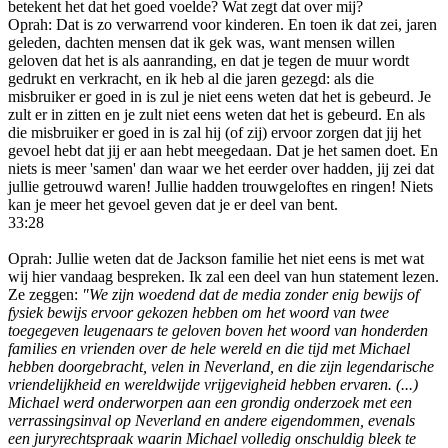
betekent het dat het goed voelde? Wat zegt dat over mij?
Oprah: Dat is zo verwarrend voor kinderen. En toen ik dat zei, jaren
geleden, dachten mensen dat ik gek was, want mensen willen
geloven dat het is als aanranding, en dat je tegen de muur wordt
gedrukt en verkracht, en ik heb al die jaren gezegd: als die
misbruiker er goed in is zul je niet eens weten dat het is gebeurd. Je
zult er in zitten en je zult niet eens weten dat het is gebeurd. En als
die misbruiker er goed in is zal hij (of zij) ervoor zorgen dat jij het
gevoel hebt dat jij er aan hebt meegedaan. Dat je het samen doet. En
niets is meer 'samen' dan waar we het eerder over hadden, jij zei dat
jullie getrouwd waren! Jullie hadden trouwgeloftes en ringen! Niets
kan je meer het gevoel geven dat je er deel van bent.
33:28
Oprah: Jullie weten dat de Jackson familie het niet eens is met wat
wij hier vandaag bespreken. Ik zal een deel van hun statement lezen.
Ze zeggen:
"We zijn woedend dat de media zonder enig bewijs of
fysiek bewijs ervoor gekozen hebben om het woord van twee
toegegeven leugenaars te geloven boven het woord van honderden
families en vrienden over de hele wereld en die tijd met Michael
hebben doorgebracht, velen in Neverland, en die zijn legendarische
vriendelijkheid en wereldwijde vrijgevigheid hebben ervaren. (...)
Michael werd onderworpen aan een grondig onderzoek met een
verrassingsinval op Neverland en andere eigendommen, evenals
een juryrechtspraak waarin Michael volledig onschuldig bleek te