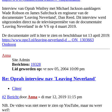
Interview van Oprah Winfrey met Michael Jackson-aanklagers
Wade Robson en James Safechuck en regisseur van de
documentaire 'Leaving Neverland', Dan Reed. Dit interview werd
uitgezonden direct na de televisiepremière van de documentaire
'Leaving Neverland' in de VS op 4 maart 2019.
De documentaire zelf is hier te zien en beschikbaar tot 13 april 2019:
https://www.npo3.nl/leaving-neverland-d ... ON_1303663
Omhoog
Anna
Site Admin
Berichten:
19328
Lid geworden op:
vr nov 05, 2004 10:09 pm
Re: Oprah interview nav 'Leaving Neverland'
Citeer
#2
Bericht
door
Anna
»
di mar 12, 2019 11:15 pm
NB. De video was niet meer te zien op YouTube, maar nu weer
wel!: