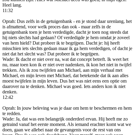
Heel lang.
11:32
Oprah: Dus zelfs in de getuigenbank - en je stond daar urenlang, het
is afmattend, voor welk proces dan ook - maar zelfs in de
getuigenbank toen je hem verdedigde, dacht je toen nog steeds dat
hij niets slechts had gedaan? Of verdedigde je hem omdat je zoveel
van hem hield? Dat probeer ik te begrijpen. Dacht je: hij heeft
misschien iets slechts gedaan maar ik ga hem verdedigen, of dacht je
niet dat het slecht was? Dat probeer ik te begrijpen.
Wade: Ik dacht er niet over na, wat dat concept betreft. Ik weet het
nu, maar toen kon ik er niet over nadenken, ik kon het niet in twijfel
trekken. Als ik zou twijfelen aan Michael, aan mijn verhaal met
Michael, en mijn leven met Michael, dat betekende dat ik aan alles
moest twijfelen in mijn leven. Dus het was niet eens een optie om
daarover na te denken. Michael was goed. Iets anders kon ik niet
denken.
12:42
Oprah: In jouw beleving was je daar om hem te beschermen en hem
te redden.
Wade: Ja, dat was een belangrijk onderdeel ervan. Hij heeft me zo
getraind vanaf het eerste moment. Als iemand erachter komt wat we
doen, gaan we allebei naar de gevangenis voor de rest van ons