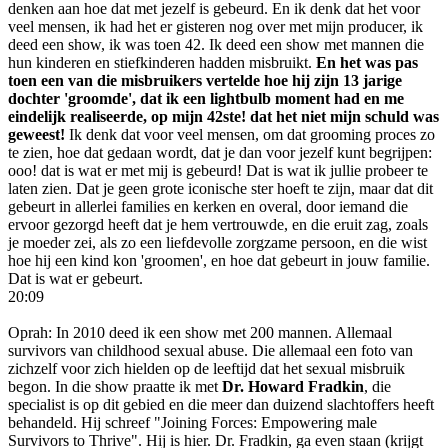
denken aan hoe dat met jezelf is gebeurd. En ik denk dat het voor
veel mensen, ik had het er gisteren nog over met mijn producer, ik
deed een show, ik was toen 42. Ik deed een show met mannen die
hun kinderen en stiefkinderen hadden misbruikt.
En het was pas
toen een van die misbruikers vertelde hoe hij zijn 13 jarige
dochter 'groomde', dat ik een lightbulb moment had en me
eindelijk realiseerde, op mijn 42ste! dat het niet mijn schuld was
geweest!
Ik denk dat voor veel mensen, om dat grooming proces zo
te zien, hoe dat gedaan wordt, dat je dan voor jezelf kunt begrijpen:
ooo! dat is wat er met mij is gebeurd! Dat is wat ik jullie probeer te
laten zien. Dat je geen grote iconische ster hoeft te zijn, maar dat dit
gebeurt in allerlei families en kerken en overal, door iemand die
ervoor gezorgd heeft dat je hem vertrouwde, en die eruit zag, zoals
je moeder zei, als zo een liefdevolle zorgzame persoon, en die wist
hoe hij een kind kon 'groomen', en hoe dat gebeurt in jouw familie.
Dat is wat er gebeurt.
20:09
Oprah: In 2010 deed ik een show met 200 mannen. Allemaal
survivors van childhood sexual abuse. Die allemaal een foto van
zichzelf voor zich hielden op de leeftijd dat het sexual misbruik
begon. In die show praatte ik met
Dr. Howard Fradkin
, die
specialist is op dit gebied en die meer dan duizend slachtoffers heeft
behandeld. Hij schreef "Joining Forces: Empowering male
Survivors to Thrive". Hij is hier. Dr. Fradkin, ga even staan (krijgt