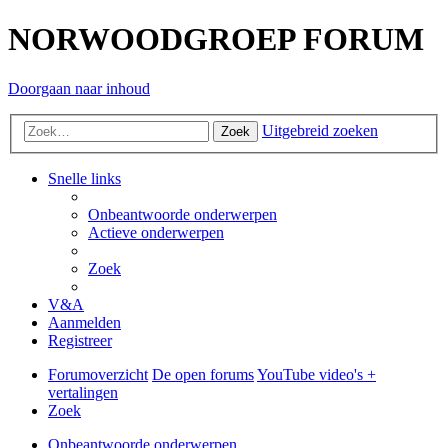
NORWOODGROEP FORUM
Doorgaan naar inhoud
Uitgebreid zoeken
Zoek
Snelle links
Onbeantwoorde onderwerpen
Actieve onderwerpen
Zoek
V&A
Aanmelden
Registreer
Forumoverzicht
De open forums
YouTube video's +
vertalingen
Zoek
Onbeantwoorde onderwerpen