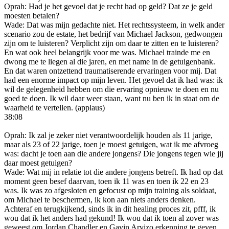
Oprah: Had je het gevoel dat je recht had op geld? Dat ze je geld
moesten betalen?
Wade: Dat was mijn gedachte niet. Het rechtssysteem, in welk ander
scenario zou de estate, het bedrijf van Michael Jackson, gedwongen
zijn om te luisteren? Verplicht zijn om daar te zitten en te luisteren?
En wat ook heel belangrijk voor me was. Michael trainde me en
dwong me te liegen al die jaren, en met name in de getuigenbank.
En dat waren ontzettend traumatiserende ervaringen voor mij. Dat
had een enorme impact op mijn leven. Het gevoel dat ik had was: ik
wil de gelegenheid hebben om die ervaring opnieuw te doen en nu
goed te doen. Ik wil daar weer staan, want nu ben ik in staat om de
waarheid te vertellen. (applaus)
38:08
Oprah: Ik zal je zeker niet verantwoordelijk houden als 11 jarige,
maar als 23 of 22 jarige, toen je moest getuigen, wat ik me afvroeg
was: dacht je toen aan die andere jongens? Die jongens tegen wie jij
daar moest getuigen?
Wade: Wat mij in relatie tot die andere jongens betreft. Ik had op dat
moment geen besef daarvan, toen ik 11 was en toen ik 22 en 23
was. Ik was zo afgesloten en gefocust op mijn training als soldaat,
om Michael te beschermen, ik kon aan niets anders denken.
Achteraf en terugkijkend, sinds ik in dit healing proces zit, pfff, ik
wou dat ik het anders had gekund! Ik wou dat ik toen al zover was
geweest om Jordan Chandler en Gavin Arvizo erkenning te geven,