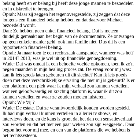
belang heeft en er belang bij heeft deze jonge mannen te bezoedelen
en in diskrediet te brengen.
Oprah: Maar zij zeggen het tegenovergestelde, zij zeggen dat deze
jongens een financieel belang hebben en dat daarvoor Michael
bezoedeld wordt.
Dan: Ze hebben geen enkel financieel belang. Dat is meteen
duidelijk gemaakt aan het begin van de documentaire. Ze ontvangen
op geen enkele manier geld, ook hun familie niet. Dus dit is een
hypothetisch financieel belang.
Oprah: Ja maar toen je een rechtszaak aanspande, wanneer was het?
in 2014? 2013, was je wel uit op financiële genoegdoening.
Wade: Dat was omdat ik een behoefte voelde opkomen, toen ik zo'n
negen maanden in mijn healing proces zat. De vraag voor mij was:
kan ik iets goeds laten gebeuren uit dit slechte? Kan ik iets goeds
doen met deze verschrikkelijke ervaring die met mij is gebeurd? Is er
een platform, een plek waar ik mijn verhaal zou kunnen vertellen,
wat een geloofwaardig en krachtig platform is, waar ik dit zou
kunnen vertellen en waar ze zouden moeten luisteren.
Oprah: Wie 'zij'?
Wade: De estate. Dat ze verantwoordelijk konden worden gesteld.
Ik had mijn verhaal kunnen vertellen in allerlei tv shows, en
interviews doen, en de kans is groot dat het dan een sensatieverhaal
zou worden en dat het met een paar weken zou zijn weggeëbd. Daar
begon het voor mij mee, en een van de platforms die we hebben is
het rechtssysteem.