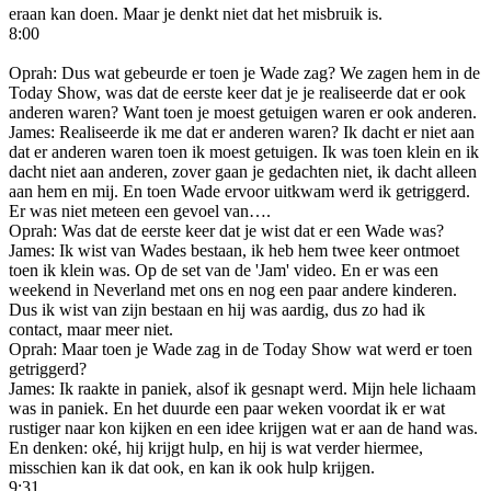
eraan kan doen. Maar je denkt niet dat het misbruik is.
8:00
Oprah: Dus wat gebeurde er toen je Wade zag? We zagen hem in de
Today Show, was dat de eerste keer dat je je realiseerde dat er ook
anderen waren? Want toen je moest getuigen waren er ook anderen.
James: Realiseerde ik me dat er anderen waren? Ik dacht er niet aan
dat er anderen waren toen ik moest getuigen. Ik was toen klein en ik
dacht niet aan anderen, zover gaan je gedachten niet, ik dacht alleen
aan hem en mij. En toen Wade ervoor uitkwam werd ik getriggerd.
Er was niet meteen een gevoel van….
Oprah: Was dat de eerste keer dat je wist dat er een Wade was?
James: Ik wist van Wades bestaan, ik heb hem twee keer ontmoet
toen ik klein was. Op de set van de 'Jam' video. En er was een
weekend in Neverland met ons en nog een paar andere kinderen.
Dus ik wist van zijn bestaan en hij was aardig, dus zo had ik
contact, maar meer niet.
Oprah: Maar toen je Wade zag in de Today Show wat werd er toen
getriggerd?
James: Ik raakte in paniek, alsof ik gesnapt werd. Mijn hele lichaam
was in paniek. En het duurde een paar weken voordat ik er wat
rustiger naar kon kijken en een idee krijgen wat er aan de hand was.
En denken: oké, hij krijgt hulp, en hij is wat verder hiermee,
misschien kan ik dat ook, en kan ik ook hulp krijgen.
9:31