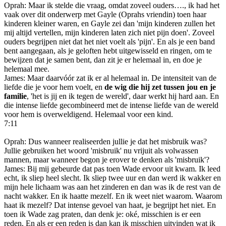
Oprah: Maar ik stelde die vraag, omdat zoveel ouders…., ik had het
vaak over dit onderwerp met Gayle (Oprahs vriendin) toen haar
kinderen kleiner waren, en Gayle zei dan 'mijn kinderen zullen het
mij altijd vertellen, mijn kinderen laten zich niet pijn doen'. Zoveel
ouders begrijpen niet dat het niet voelt als 'pijn'. En als je een band
bent aangegaan, als je geloften hebt uitgewisseld en ringen, om te
bewijzen dat je samen bent, dan zit je er helemaal in, en doe je
helemaal mee.
James: Maar daarvóór zat ik er al helemaal in. De intensiteit van de
liefde die je voor hem voelt, en
de wig die hij zet tussen jou en je
familie
, 'het is jij en ik tegen de wereld', daar werkt hij hard aan. En
die intense liefde gecombineerd met de intense liefde van de wereld
voor hem is overweldigend. Helemaal voor een kind.
7:11
Oprah: Dus wanneer realiseerden jullie je dat het misbruik was?
Jullie gebruiken het woord 'misbruik' nu vrijuit als volwassen
mannen, maar wanneer begon je erover te denken als 'misbruik'?
James: Bij mij gebeurde dat pas toen Wade ervoor uit kwam. Ik leed
echt, ik sliep heel slecht. Ik sliep twee uur en dan werd ik wakker en
mijn hele lichaam was aan het zinderen en dan was ik de rest van de
nacht wakker. En ik haatte mezelf. En ik weet niet waarom. Waarom
haat ik mezelf? Dat intense gevoel van haat, je begrijpt het niet. En
toen ik Wade zag praten, dan denk je: oké, misschien is er een
reden. En als er een reden is dan kan ik misschien uitvinden wat ik