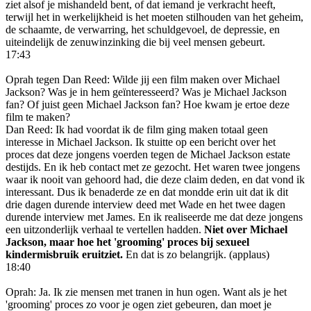
ziet alsof je mishandeld bent, of dat iemand je verkracht heeft,
terwijl het in werkelijkheid is het moeten stilhouden van het geheim,
de schaamte, de verwarring, het schuldgevoel, de depressie, en
uiteindelijk de zenuwinzinking die bij veel mensen gebeurt.
17:43
Oprah tegen Dan Reed: Wilde jij een film maken over Michael
Jackson? Was je in hem geïnteresseerd? Was je Michael Jackson
fan? Of juist geen Michael Jackson fan? Hoe kwam je ertoe deze
film te maken?
Dan Reed: Ik had voordat ik de film ging maken totaal geen
interesse in Michael Jackson. Ik stuitte op een bericht over het
proces dat deze jongens voerden tegen de Michael Jackson estate
destijds. En ik heb contact met ze gezocht. Het waren twee jongens
waar ik nooit van gehoord had, die deze claim deden, en dat vond ik
interessant. Dus ik benaderde ze en dat mondde erin uit dat ik dit
drie dagen durende interview deed met Wade en het twee dagen
durende interview met James. En ik realiseerde me dat deze jongens
een uitzonderlijk verhaal te vertellen hadden.
Niet over Michael
Jackson, maar hoe het 'grooming' proces bij sexueel
kindermisbruik eruitziet.
En dat is zo belangrijk. (applaus)
18:40
Oprah: Ja. Ik zie mensen met tranen in hun ogen. Want als je het
'grooming' proces zo voor je ogen ziet gebeuren, dan moet je