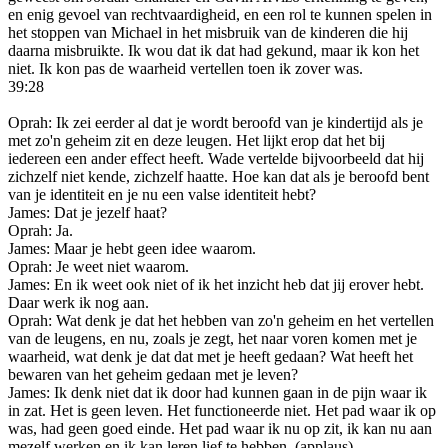
en enig gevoel van rechtvaardigheid, en een rol te kunnen spelen in
het stoppen van Michael in het misbruik van de kinderen die hij
daarna misbruikte. Ik wou dat ik dat had gekund, maar ik kon het
niet. Ik kon pas de waarheid vertellen toen ik zover was.
39:28
Oprah: Ik zei eerder al dat je wordt beroofd van je kindertijd als je
met zo'n geheim zit en deze leugen. Het lijkt erop dat het bij
iedereen een ander effect heeft. Wade vertelde bijvoorbeeld dat hij
zichzelf niet kende, zichzelf haatte. Hoe kan dat als je beroofd bent
van je identiteit en je nu een valse identiteit hebt?
James: Dat je jezelf haat?
Oprah: Ja.
James: Maar je hebt geen idee waarom.
Oprah: Je weet niet waarom.
James: En ik weet ook niet of ik het inzicht heb dat jij erover hebt.
Daar werk ik nog aan.
Oprah: Wat denk je dat het hebben van zo'n geheim en het vertellen
van de leugens, en nu, zoals je zegt, het naar voren komen met je
waarheid, wat denk je dat dat met je heeft gedaan? Wat heeft het
bewaren van het geheim gedaan met je leven?
James: Ik denk niet dat ik door had kunnen gaan in de pijn waar ik
in zat. Het is geen leven. Het functioneerde niet. Het pad waar ik op
was, had geen goed einde. Het pad waar ik nu op zit, ik kan nu aan
mezelf werken en ik kan leren lief te hebben. (applaus)