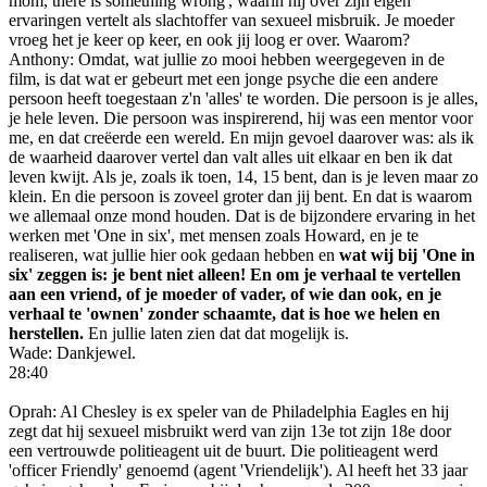
mom, there is something wrong', waarin hij over zijn eigen
ervaringen vertelt als slachtoffer van sexueel misbruik. Je moeder
vroeg het je keer op keer, en ook jij loog er over. Waarom?
Anthony: Omdat, wat jullie zo mooi hebben weergegeven in de
film, is dat wat er gebeurt met een jonge psyche die een andere
persoon heeft toegestaan z'n 'alles' te worden. Die persoon is je alles,
je hele leven. Die persoon was inspirerend, hij was een mentor voor
me, en dat creëerde een wereld. En mijn gevoel daarover was: als ik
de waarheid daarover vertel dan valt alles uit elkaar en ben ik dat
leven kwijt. Als je, zoals ik toen, 14, 15 bent, dan is je leven maar zo
klein. En die persoon is zoveel groter dan jij bent. En dat is waarom
we allemaal onze mond houden. Dat is de bijzondere ervaring in het
werken met 'One in six', met mensen zoals Howard, en je te
realiseren, wat jullie hier ook gedaan hebben en
wat wij bij 'One in
six' zeggen is: je bent niet alleen! En om je verhaal te vertellen
aan een vriend, of je moeder of vader, of wie dan ook, en je
verhaal te 'ownen' zonder schaamte, dat is hoe we helen en
herstellen.
En jullie laten zien dat dat mogelijk is.
Wade: Dankjewel.
28:40
Oprah: Al Chesley is ex speler van de Philadelphia Eagles en hij
zegt dat hij sexueel misbruikt werd van zijn 13e tot zijn 18e door
een vertrouwde politieagent uit de buurt. Die politieagent werd
'officer Friendly' genoemd (agent 'Vriendelijk'). Al heeft het 33 jaar