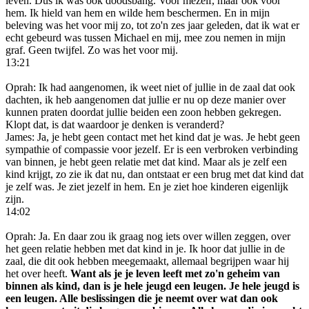
leven. Dus ik was ook doodsbang. Voor mezelf, maar ook voor
hem. Ik hield van hem en wilde hem beschermen. En in mijn
beleving was het voor mij zo, tot zo'n zes jaar geleden, dat ik wat er
echt gebeurd was tussen Michael en mij, mee zou nemen in mijn
graf. Geen twijfel. Zo was het voor mij.
13:21
Oprah: Ik had aangenomen, ik weet niet of jullie in de zaal dat ook
dachten, ik heb aangenomen dat jullie er nu op deze manier over
kunnen praten doordat jullie beiden een zoon hebben gekregen.
Klopt dat, is dat waardoor je denken is veranderd?
James: Ja, je hebt geen contact met het kind dat je was. Je hebt geen
sympathie of compassie voor jezelf. Er is een verbroken verbinding
van binnen, je hebt geen relatie met dat kind. Maar als je zelf een
kind krijgt, zo zie ik dat nu, dan ontstaat er een brug met dat kind dat
je zelf was. Je ziet jezelf in hem. En je ziet hoe kinderen eigenlijk
zijn.
14:02
Oprah: Ja. En daar zou ik graag nog iets over willen zeggen, over
het geen relatie hebben met dat kind in je. Ik hoor dat jullie in de
zaal, die dit ook hebben meegemaakt, allemaal begrijpen waar hij
het over heeft.
Want als je je leven leeft met zo'n geheim van
binnen als kind, dan is je hele jeugd een leugen. Je hele jeugd is
een leugen. Alle beslissingen die je neemt over wat dan ook