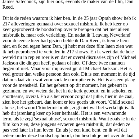
James Safechuck, zijn hier ook, evenals de maker van de film, Dan
Reed.
Dit is de reden waarom ik hier ben. In de 25 jaar Oprah show heb ik
217 afleveringen gemaakt over sexueel misbruik. Ik heb keer op
keer geprobeerd de boodschap over te brengen dat het niet alleen
misbruik is, maar ook verleiding. En nadat ik 'Leaving Neverland'
voor de eerste keer had gezien belde ik Dan Reed, ik kende hem
niet, en ik zei tegen hem: Dan, jij hebt met deze film laten zien wat
ik heb geprobeerd te vertellen in 217 shows. En ik weet dat de hele
wereld nu in rep en roer is en dat er overal discussies zijn of Michael
Jackson die dingen heeft gedaan of niet. Of deze twee mannen
liegen of niet. Maar voor mij overstijgt dit Michael Jackson. Het is
veel groter dan welke persoon dan ook. Dit is een moment in de tijd
dat ons laat zien wat voor sociale corruptie er is. Het is als een plaag
voor de mensheid. En het gebeurt op dit moment, het gebeurt in
gezinnen, en we weten dat het in de kerk gebeurt, en in scholen en
sportteams, overal. En als het ervoor zorgt dat jullie, hier in de zaal,
zien hoe het gebeurt, dan komt er iets goeds uit voort. 'Child sexual
abuse', het woord 'kindermisbruik', zegt niet wat het werkelijk is. Ik
heb dit jarenlang keer op keer herhaald. Het is een verwarrende
term, als je zegt 'sexual abuse', sexueel misbruik. Want zoals je in de
film kon zien, deze jongens ervoeren geen misbruik, dat deden ze
pas veel later in hun leven. En als je een kind bent, en ik wil dat
iedere ouder deze boodschap hoort, dan beschik je niet over de taal