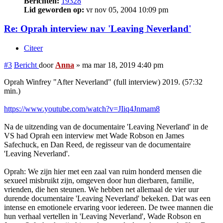
Berichten:
19328
Lid geworden op:
vr nov 05, 2004 10:09 pm
Re: Oprah interview nav 'Leaving Neverland'
Citeer
#3
Bericht
door
Anna
»
ma mar 18, 2019 4:40 pm
Oprah Winfrey "After Neverland" (full interview) 2019. (57:32
min.)
https://www.youtube.com/watch?v=JIiq4Jnmam8
Na de uitzending van de documentaire 'Leaving Neverland' in de
VS had Oprah een interview met Wade Robson en James
Safechuck, en Dan Reed, de regisseur van de documentaire
'Leaving Neverland'.
Oprah: We zijn hier met een zaal van ruim honderd mensen die
sexueel misbruikt zijn, omgeven door hun dierbaren, familie,
vrienden, die hen steunen. We hebben net allemaal de vier uur
durende documentaire 'Leaving Neverland' bekeken. Dat was een
intense en emotionele ervaring voor iedereen. De twee mannen die
hun verhaal vertellen in 'Leaving Neverland', Wade Robson en