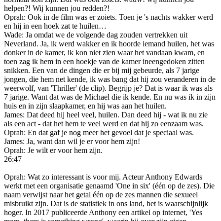
helpen?! Wij kunnen jou redden?!
Oprah: Ook in de film was er zoiets. Toen je 's nachts wakker werd
en hij in een hoek zat te huilen…
Wade: Ja omdat we de volgende dag zouden vertrekken uit
Neverland. Ja, ik werd wakker en ik hoorde iemand huilen, het was
donker in de kamer, ik kon niet zien waar het vandaan kwam, en
toen zag ik hem in een hoekje van de kamer ineengedoken zitten
snikken. Een van de dingen die er bij mij gebeurde, als 7 jarige
jongen, die hem net kende, ik was bang dat hij zou veranderen in de
weerwolf, van 'Thriller' (de clip). Begrijp je? Dat is waar ik was als
7 jarige. Want dat was de Michael die ik kende. En nu was ik in zijn
huis en in zijn slaapkamer, en hij was aan het huilen.
James: Dat deed hij heel veel, huilen. Dan deed hij - wat ik nu zie
als een act - dat het hem te veel werd en dat hij zo eenzaam was.
Oprah: En dat gaf je nog meer het gevoel dat je speciaal was.
James: Ja, want dan wil je er voor hem zijn!
Oprah: Je wilt er voor hem zijn.
26:47
Oprah: Wat zo interessant is voor mij. Acteur Anthony Edwards
werkt met een organisatie genaamd 'One in six' (één op de zes). Die
naam verwijst naar het getal één op de zes mannen die sexueel
misbruikt zijn. Dat is de statistiek in ons land, het is waarschijnlijk
hoger. In 2017 publiceerde Anthony een artikel op internet, 'Yes