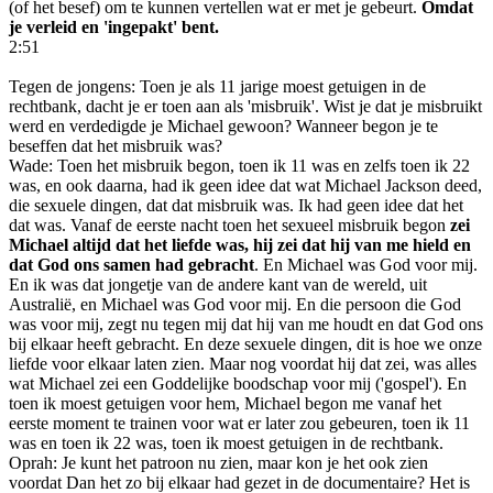
(of het besef) om te kunnen vertellen wat er met je gebeurt.
Omdat
je verleid en 'ingepakt' bent.
2:51
Tegen de jongens: Toen je als 11 jarige moest getuigen in de
rechtbank, dacht je er toen aan als 'misbruik'. Wist je dat je misbruikt
werd en verdedigde je Michael gewoon? Wanneer begon je te
beseffen dat het misbruik was?
Wade: Toen het misbruik begon, toen ik 11 was en zelfs toen ik 22
was, en ook daarna, had ik geen idee dat wat Michael Jackson deed,
die sexuele dingen, dat dat misbruik was. Ik had geen idee dat het
dat was. Vanaf de eerste nacht toen het sexueel misbruik begon
zei
Michael altijd dat het liefde was, hij zei dat hij van me hield en
dat God ons samen had gebracht
. En Michael was God voor mij.
En ik was dat jongetje van de andere kant van de wereld, uit
Australië, en Michael was God voor mij. En die persoon die God
was voor mij, zegt nu tegen mij dat hij van me houdt en dat God ons
bij elkaar heeft gebracht. En deze sexuele dingen, dit is hoe we onze
liefde voor elkaar laten zien. Maar nog voordat hij dat zei, was alles
wat Michael zei een Goddelijke boodschap voor mij ('gospel'). En
toen ik moest getuigen voor hem, Michael begon me vanaf het
eerste moment te trainen voor wat er later zou gebeuren, toen ik 11
was en toen ik 22 was, toen ik moest getuigen in de rechtbank.
Oprah: Je kunt het patroon nu zien, maar kon je het ook zien
voordat Dan het zo bij elkaar had gezet in de documentaire? Het is