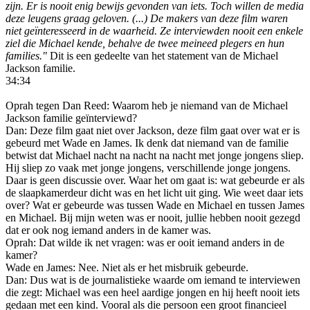
zijn. Er is nooit enig bewijs gevonden van iets. Toch willen de media
deze leugens graag geloven. (...) De makers van deze film waren
niet geïnteresseerd in de waarheid. Ze interviewden nooit een enkele
ziel die Michael kende, behalve de twee meineed plegers en hun
families."
Dit is een gedeelte van het statement van de Michael
Jackson familie.
34:34
Oprah tegen Dan Reed: Waarom heb je niemand van de Michael
Jackson familie geïnterviewd?
Dan: Deze film gaat niet over Jackson, deze film gaat over wat er is
gebeurd met Wade en James. Ik denk dat niemand van de familie
betwist dat Michael nacht na nacht na nacht met jonge jongens sliep.
Hij sliep zo vaak met jonge jongens, verschillende jonge jongens.
Daar is geen discussie over. Waar het om gaat is: wat gebeurde er als
de slaapkamerdeur dicht was en het licht uit ging. Wie weet daar iets
over? Wat er gebeurde was tussen Wade en Michael en tussen James
en Michael. Bij mijn weten was er nooit, jullie hebben nooit gezegd
dat er ook nog iemand anders in de kamer was.
Oprah: Dat wilde ik net vragen: was er ooit iemand anders in de
kamer?
Wade en James: Nee. Niet als er het misbruik gebeurde.
Dan: Dus wat is de journalistieke waarde om iemand te interviewen
die zegt: Michael was een heel aardige jongen en hij heeft nooit iets
gedaan met een kind. Vooral als die persoon een groot financieel