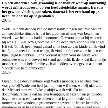
En een onderdeel van grooming is de manier waarop aanraking
wordt geïntroduceerd, op een heel geleidelijke manier. Eerst is
het gewoon vluchtig aanraken, daarna is het een hand op je
been, en daarna op je genitaliën.
20:46
Wade: Ik denk dat een van de interessante dingen met Michael en
zijn specifieke situatie is, dat het groomen al lang was begonnen
voordat we hem ooit hadden ontmoet. Gewoon omdat hij was wie
hij was. Hij was zo'n grootheid. En hij deed zich voor als een engel.
Hij zei: 'ik heb geen jeugd gehad en ik hou zo van kinderen, ik vind
het fijn om met kinderen te zijn, ik vind het fijn om ze te helpen een
fijne jeugd te hebben'. Lang voordat ik hem voor de eerste keer
ontmoette was er al zoveel tot stand gebracht. Ik denk dat ik, en mijn
moeder, en mijn hele familie zich al hadden overgegeven aan hem.
Vóórdat we hem ontmoetten.
23:29
Oprah: In de documentaire zegt Wades moeder, als Michael haar
vraagt of zij Wade een heel jaar bij hem wil laten, wat zij niet wil,
dat Michael toen zei: 'Ik krijg altijd wat ik wil'. En in de
documentaire zie je dat hij later terugging en faxen naar je moeder
begon te sturen en haar te bellen en dat je grootmoeder zei -
trouwens, we vonden je grootmoeder geweldig! Iedere keer als je
grootmoeder in beeld kwam zeiden we: o, nou gaan we het horen! o