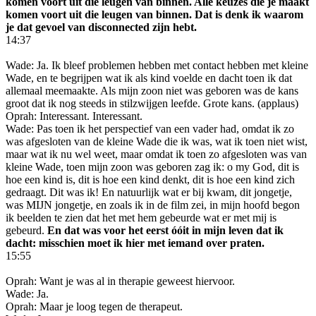
komen voort uit die leugen van binnen. Alle keuzes die je maakt
komen voort uit die leugen van binnen. Dat is denk ik waarom
je dat gevoel van disconnected zijn hebt.
14:37
Wade: Ja. Ik bleef problemen hebben met contact hebben met kleine
Wade, en te begrijpen wat ik als kind voelde en dacht toen ik dat
allemaal meemaakte. Als mijn zoon niet was geboren was de kans
groot dat ik nog steeds in stilzwijgen leefde. Grote kans. (applaus)
Oprah: Interessant. Interessant.
Wade: Pas toen ik het perspectief van een vader had, omdat ik zo
was afgesloten van de kleine Wade die ik was, wat ik toen niet wist,
maar wat ik nu wel weet, maar omdat ik toen zo afgesloten was van
kleine Wade, toen mijn zoon was geboren zag ik: o my God, dit is
hoe een kind is, dit is hoe een kind denkt, dit is hoe een kind zich
gedraagt. Dit was ik! En natuurlijk wat er bij kwam, dit jongetje,
was MIJN jongetje, en zoals ik in de film zei, in mijn hoofd begon
ik beelden te zien dat het met hem gebeurde wat er met mij is
gebeurd.
En dat was voor het eerst óóit in mijn leven dat ik
dacht: misschien moet ik hier met iemand over praten.
15:55
Oprah: Want je was al in therapie geweest hiervoor.
Wade: Ja.
Oprah: Maar je loog tegen de therapeut.