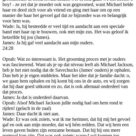
boy! - ze zei dat je moeder ook was gegroomed, want Michael belde
haar en deed zich voor als vriend en ging met haar om op een
manier die haar het gevoel gaf dat ze bijzonder was en belangrijk
voor hem was.
Wade: Ja, hij besteedde er veel tijd en aandacht aan een speciale
band met haar op te bouwen, ook met mijn zus. Het was geloof ik
hetzelfde bij jou (James).
James: Ja hij gaf veel aandacht aan mijn ouders.
24:28
Oprah: Wat zo interessant is. Het grooming proces met je ouders
was fascinerend. Want als je op dat niveau leeft als Michael Jackson,
heb je het niet nodig dat de Savechucks (James' ouders) je ophalen.
Dan heb je je eigen middelen. Maar het idee dat je familie dacht: o,
we gaan hem ophalen en hij komt bij ons in de auto, en wij zorgen
dat hij daar goed uitkomt en zo, dat is ook allemaal onderdeel van
dat proces.
James: Ja dat is onderdeel daarvan.
Oprah: Alsof Michael Jackson jullie nodig had om hem rond te
rijden! (gelach in de zaal)
James: Daar dacht ik niet aan.
Wade: Er was ook zoiets, wat ik me herinner, dat hij mij het gevoel
gaf en ook aan mijn moeder, dat wij hém redden. Dat wij hem een
leven gaven buiten zijn eenzame bestaan. Dat hij bij ons meer
normaal kon zijn. Dat was ook zoiets: wauw! wij kunnen jou