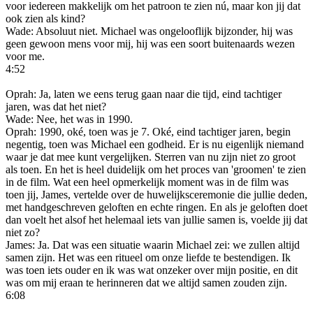
voor iedereen makkelijk om het patroon te zien nú, maar kon jij dat
ook zien als kind?
Wade: Absoluut niet. Michael was ongelooflijk bijzonder, hij was
geen gewoon mens voor mij, hij was een soort buitenaards wezen
voor me.
4:52
Oprah: Ja, laten we eens terug gaan naar die tijd, eind tachtiger
jaren, was dat het niet?
Wade: Nee, het was in 1990.
Oprah: 1990, oké, toen was je 7. Oké, eind tachtiger jaren, begin
negentig, toen was Michael een godheid. Er is nu eigenlijk niemand
waar je dat mee kunt vergelijken. Sterren van nu zijn niet zo groot
als toen. En het is heel duidelijk om het proces van 'groomen' te zien
in de film. Wat een heel opmerkelijk moment was in de film was
toen jij, James, vertelde over de huwelijksceremonie die jullie deden,
met handgeschreven geloften en echte ringen. En als je geloften doet
dan voelt het alsof het helemaal iets van jullie samen is, voelde jij dat
niet zo?
James: Ja. Dat was een situatie waarin Michael zei: we zullen altijd
samen zijn. Het was een ritueel om onze liefde te bestendigen. Ik
was toen iets ouder en ik was wat onzeker over mijn positie, en dit
was om mij eraan te herinneren dat we altijd samen zouden zijn.
6:08