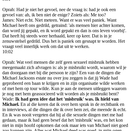
Oprah: Had je niet het gevoel, nee de vraag is: had je ook een
gevoel van: ah, ik ben niet de enige? Zoiets als: Me too?
James: Niet echt. Niet meteen. Want er was veel paniek. Want
Michael heeft ons gedrild, getraind: 'als mensen hier achter komen,
dan word jij gepakt, en ik word gepakt en dan is ons leven voorbij'.
Dat heeft hij steeds weer herhaald, keer op keer. Dat is in je
zenuwstelsel gedrild. Dus het is paniek om gesnapt te worden. Het
vraagt veel innerlijk werk om dat uit te werken.
10:02
Oprah: Wat veel mensen die zelf geen sexueel misbruik hebben
meegemaakt zich afvragen is: als je misbruikt wordt, waarom wil je
dan doorgaan met bij die persoon te zijn? Een van de dingen die
Michael Jacksons estate nu over jou zeggen is dat jij Wade had
geprobeerd een baan te krijgen en in zijn organisatie wilde werken
of met hem op tour wilde. Kun je aan de mensen uitleggen waarom
je nog met hem geassocieerd wilt worden als je misbruikt bent?
Wade:
Ik had geen idee dat het 'misbruik' was. Ik hield van
Michael.
En al die keren dat ik over hem sprak in de rechtbank en
in interviews, al die dingen die ik over hem zei, die meende ik echt.
En ik was nooit vergeten dat hij al die sexuele dingen met me had
gedaan, maar ik had geen besef dat het 'misbruik' was, en het kon
niet in mijn hoofd opkomen dat ook maar iets van Michael niet goed
zou kunnen zijn. Alles wat Michael deed was goed, in mijn ogen.