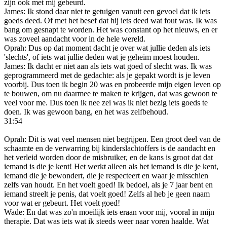
zijn ook met mij gebeurd.
James: Ik stond daar niet te getuigen vanuit een gevoel dat ik iets
goeds deed. Of met het besef dat hij iets deed wat fout was. Ik was
bang om gesnapt te worden. Het was constant op het nieuws, en er
was zoveel aandacht voor in de hele wereld.
Oprah: Dus op dat moment dacht je over wat jullie deden als iets
'slechts', of iets wat jullie deden wat je geheim moest houden.
James: Ik dacht er niet aan als iets wat goed of slecht was. Ik was
geprogrammeerd met de gedachte: als je gepakt wordt is je leven
voorbij. Dus toen ik begin 20 was en probeerde mijn eigen leven op
te bouwen, om nu daarmee te maken te krijgen, dat was gewoon te
veel voor me. Dus toen ik nee zei was ik niet bezig iets goeds te
doen. Ik was gewoon bang, en het was zelfbehoud.
31:54
Oprah: Dit is wat veel mensen niet begrijpen. Een groot deel van de
schaamte en de verwarring bij kinderslachtoffers is de aandacht en
het verleid worden door de misbruiker, en de kans is groot dat dat
iemand is die je kent! Het werkt alleen als het iemand is die je kent,
iemand die je bewondert, die je respecteert en waar je misschien
zelfs van houdt. En het voelt goed! Ik bedoel, als je 7 jaar bent en
iemand streelt je penis, dat voelt goed! Zelfs al heb je geen naam
voor wat er gebeurt. Het voelt goed!
Wade: En dat was zo'n moeilijk iets eraan voor mij, vooral in mijn
therapie. Dat was iets wat ik steeds weer naar voren haalde. Wat