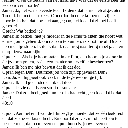
reactie? Over de details van het misbruik? Was dat de eerste keer dat
ze daarover hoorde?
James: Ja, het was de eerste keer. Ik denk dat ik me heb afgesloten.
Toen ik het met haar keek. Om erdoorheen te komen dat zij het
hoorde. Ik ben dat nog niet aangegaan, het idee dat zij het heeft
gehoord.
Oprah: Wat bedoel je?
James: Ik bedoel, met je moeder in de kamer te zitten die hoort wat
er met jou is gebeurd, om dat aan te kunnen, ik sloot me af. Dus ik
heb me afgesloten. Ik denk dat ik daar nog naar terug moet gaan en
er opnieuw naar kijken.
Oprah: Ja. Als ik je hoor praten, in de film, dan hoor ik je aldoor in
de je-vorm praten, is dat een manier om jezelf te beschermen?
James: Ik ben me niet bewust dat ik dat doe.
Oprah tegen Dan: Dat moet jou toch zijn opgevallen Dan?
Dan: Ja, en hij praat ook vaak in de tegenwoordige tijd.
James: Ik had geen idee dat ik dat doe.
Oprah: Ik zie dat als een soort dissociatie.
James: Dat zou heel goed kunnen. Ik had echt geen idee dat ik dat
deed.
43:10
Oprah: Aan het eind van de film zegt je moeder dat ze één taak had
en dat ze die verknald heeft. En doordat ze verzuimd heeft jou te
beschermen, dat haar leven een puinhoop is, jouw leven een