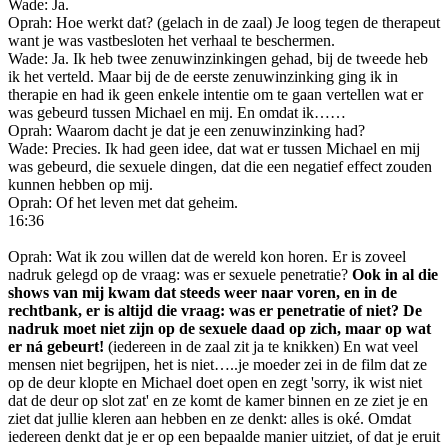
Wade: Ja.
Oprah: Hoe werkt dat? (gelach in de zaal) Je loog tegen de therapeut
want je was vastbesloten het verhaal te beschermen.
Wade: Ja. Ik heb twee zenuwinzinkingen gehad, bij de tweede heb
ik het verteld. Maar bij de de eerste zenuwinzinking ging ik in
therapie en had ik geen enkele intentie om te gaan vertellen wat er
was gebeurd tussen Michael en mij. En omdat ik……
Oprah: Waarom dacht je dat je een zenuwinzinking had?
Wade: Precies. Ik had geen idee, dat wat er tussen Michael en mij
was gebeurd, die sexuele dingen, dat die een negatief effect zouden
kunnen hebben op mij.
Oprah: Of het leven met dat geheim.
16:36
Oprah: Wat ik zou willen dat de wereld kon horen. Er is zoveel
nadruk gelegd op de vraag: was er sexuele penetratie?
Ook in al die
shows van mij kwam dat steeds weer naar voren, en in de
rechtbank, er is altijd die vraag: was er penetratie of niet? De
nadruk moet niet zijn op de sexuele daad op zich, maar op wat
er ná gebeurt!
(iedereen in de zaal zit ja te knikken) En wat veel
mensen niet begrijpen, het is niet…..je moeder zei in de film dat ze
op de deur klopte en Michael doet open en zegt 'sorry, ik wist niet
dat de deur op slot zat' en ze komt de kamer binnen en ze ziet je en
ziet dat jullie kleren aan hebben en ze denkt: alles is oké. Omdat
iedereen denkt dat je er op een bepaalde manier uitziet, of dat je eruit