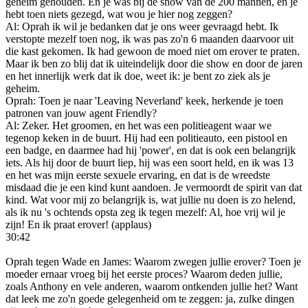
geheim gehouden. En je was bij de show van de 200 mannen, en je
hebt toen niets gezegd, wat wou je hier nog zeggen?
Al: Oprah ik wil je bedanken dat je ons weer gevraagd hebt. Ik
verstopte mezelf toen nog, ik was pas zo'n 6 maanden daarvoor uit
die kast gekomen. Ik had gewoon de moed niet om erover te praten.
Maar ik ben zo blij dat ik uiteindelijk door die show en door de jaren
en het innerlijk werk dat ik doe, weet ik: je bent zo ziek als je
geheim.
Oprah: Toen je naar 'Leaving Neverland' keek, herkende je toen
patronen van jouw agent Friendly?
Al: Zeker. Het groomen, en het was een politieagent waar we
tegenop keken in de buurt. Hij had een politieauto, een pistool en
een badge, en daarmee had hij 'power', en dat is ook een belangrijk
iets. Als hij door de buurt liep, hij was een soort held, en ik was 13
en het was mijn eerste sexuele ervaring, en dat is de wreedste
misdaad die je een kind kunt aandoen. Je vermoordt de spirit van dat
kind. Wat voor mij zo belangrijk is, wat jullie nu doen is zo helend,
als ik nu 's ochtends opsta zeg ik tegen mezelf: Al, hoe vrij wil je
zijn! En ik praat erover! (applaus)
30:42
Oprah tegen Wade en James: Waarom zwegen jullie erover? Toen je
moeder ernaar vroeg bij het eerste proces? Waarom deden jullie,
zoals Anthony en vele anderen, waarom ontkenden jullie het? Want
dat leek me zo'n goede gelegenheid om te zeggen: ja, zulke dingen