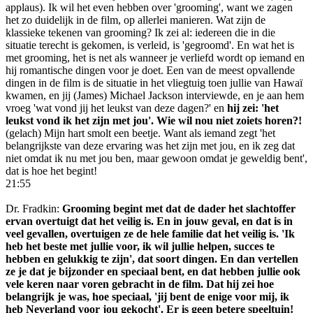
applaus). Ik wil het even hebben over 'grooming', want we zagen
het zo duidelijk in de film, op allerlei manieren. Wat zijn de
klassieke tekenen van grooming? Ik zei al: iedereen die in die
situatie terecht is gekomen, is verleid, is 'gegroomd'. En wat het is
met grooming, het is net als wanneer je verliefd wordt op iemand en
hij romantische dingen voor je doet. Een van de meest opvallende
dingen in de film is de situatie in het vliegtuig toen jullie van Hawaï
kwamen, en jij (James) Michael Jackson interviewde, en je aan hem
vroeg 'wat vond jij het leukst van deze dagen?' en
hij zei: 'het
leukst vond ik het zijn met jou'. Wie wil nou niet zoiets horen?!
(gelach) Mijn hart smolt een beetje. Want als iemand zegt 'het
belangrijkste van deze ervaring was het zijn met jou, en ik zeg dat
niet omdat ik nu met jou ben, maar gewoon omdat je geweldig bent',
dat is hoe het begint!
21:55
Dr. Fradkin:
Grooming begint met dat de dader het slachtoffer
ervan overtuigt dat het veilig is. En in jouw geval, en dat is in
veel gevallen, overtuigen ze de hele familie dat het veilig is. 'Ik
heb het beste met jullie voor, ik wil jullie helpen, succes te
hebben en gelukkig te zijn', dat soort dingen. En dan vertellen
ze je dat je bijzonder en speciaal bent, en dat hebben jullie ook
vele keren naar voren gebracht in de film. Dat hij zei hoe
belangrijk je was, hoe speciaal, 'jij bent de enige voor mij, ik
heb Neverland voor jou gekocht'. Er is geen betere speeltuin!