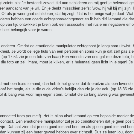
gt zoiets als: 'je besteedt zoveel tijd aan schilderen en mij geef je helemaal g
r aandacht van je wil. En je denkt misschien zelfs: 'wow, hij wil bij mij zijn! Ik
. Of als je weer gaat schilderen, dat hij zegt: 'dat is het enige wat je doet. W
Anderen hebben een goede echtgenote/echtgenoot en ik heb dit! Iemand die dat
loop van tijd ontwikkelt je brein ook een associatie met ruzie en negatieve emot
e heel belangrijk voor je waren.
or anderen. Omdat de emotionele manipulator echtgenoot je langzaam uitwist. 
lijkheid. Je wordt de lege huls van een persoon en soms kun je dat zelf pas zien
m. (op 17:54 zie je een foto van haar) Een vriendin van ons gaf me deze foto, 
die foto en zei: 'mam, moet je kijken, er is helemaal geen licht in je ogen! Je 
had met een toxic iemand, dan heb ik het gevoel dat ik eruitzie als een levende
 het begin, als je die oude video's bekijkt dan zie je dat ook. (op 18:36 zie
of ik bang was voor mijn eigen stem. Omdat die zo lang afwezig was geweest
sconnected from yourself). Het is bijna alsof iemand op een bepaalde manier d
n contact. Een emotionele manipulator zal je zo conditioneren dat je geen posi
jn. Dat laat zien dat je een goed iemand bent en als jij een goed iemand bent 
 dan kunnen zij een beter gevoel hebben over zichzelf. Dus ze leren jou, door k