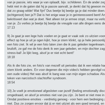
van je passie, iets waar je van oplaadt, bijv. schilderen. En de ander ze
hebt niet in de gaten dat hij je passie aanvalt, je denkt dat hij gewoon mee
dat zo graag wilde! Wat fijn!' Dus beetje bij beetje ga je dat minder doen
(echtgenoot) ben je?! Dat is het enige waar je in geïnteresseerd bent! 
bekritiseert dan wat je doet. Niet alleen tot je ermee stopt, maar na ver
van je. Zo verlies je beetje bij beetje de vreugde van alle dingen eens di
17:13
9) Je gaat je een lege huls voelen en je gaat er vaak ook zo uitzien vo
effect op hoe je uit je ogen kijkt, hoe je stem klinkt, op je hele persoon
een foto ziet. Ik wil je een foto laten zien die ik pas geleden tegenkwa
bruiloft, ze gaf me de foto denk ik een jaar geleden, en mijn dochter zag 
stress-bal! Je lijkt leeg, alsof je er niet echt bent!'
18:18
Als ik die foto zie, en foto's van mezelf uit periodes dat ik een relatie 
stem klonk anders. En voor degenen die mijn video's hebben gevolgd vanaf
een oude video) Het was alsof ik bang was van mijn eigen schaduw. Als
teken van narcistisch slachtoffer syndroom.
18:54
10) Je voelt je emotioneel afgesloten van jezelf (feeling emotionally di
omgedraaid, en alsof je emoties niet van jou zijn. Je bent er niet mee i
Omdat positieve emoties - verdrietig genoeg - voor hem een bedreiging zi
niet. Dus ze zorgen ervoor dat jij er niet uitziet als een goed iemand, en