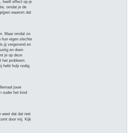
, heeft effect op je
tie, omdat je de
egrijpen waarom dat
sen. Maar omdat ze
n hun eigen slechte
ls jij vergevend en
rustig en doen
int je op deze
nt het probleem.
ij hebt hulp nodig.
allemaal jouw
n ouder het kind
 weet dat dat niet
komt door mij. Kijk