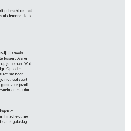
eft gebracht om het
n als iemand die ik
wijl jij steeds
e lossen. Als er
id op je nemen. Wat
igt. Op ieder
alsof het nooit
e niet realiseert
t goed voor jezelf
erwacht en eist dat
gingen of
en hij scheldt me
t dat ik gelukkig