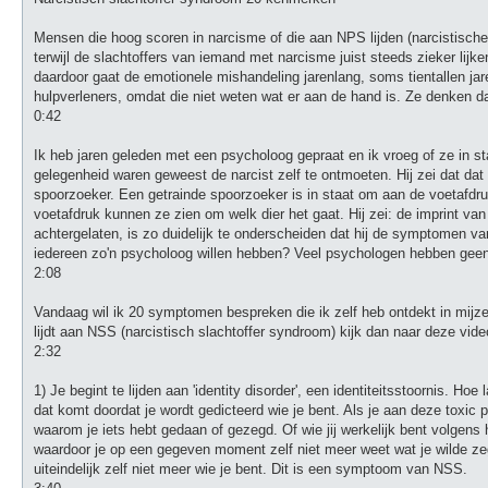
Mensen die hoog scoren in narcisme of die aan NPS lijden (narcistische p
terwijl de slachtoffers van iemand met narcisme juist steeds zieker li
daardoor gaat de emotionele mishandeling jarenlang, soms tientallen ja
hulpverleners, omdat die niet weten wat er aan de hand is. Ze denken dat
0:42
Ik heb jaren geleden met een psycholoog gepraat en ik vroeg of ze in sta
gelegenheid waren geweest de narcist zelf te ontmoeten. Hij zei dat dat z
spoorzoeker. Een getrainde spoorzoeker is in staat om aan de voetafdruk
voetafdruk kunnen ze zien om welk dier het gaat. Hij zei: de imprint van
achtergelaten, is zo duidelijk te onderscheiden dat hij de symptomen van
iedereen zo'n psycholoog willen hebben? Veel psychologen hebben geen
2:08
Vandaag wil ik 20 symptomen bespreken die ik zelf heb ontdekt in mijzel
lijdt aan NSS (narcistisch slachtoffer syndroom) kijk dan naar deze video
2:32
1) Je begint te lijden aan 'identity disorder', een identiteitsstoornis. Hoe
dat komt doordat je wordt gedicteerd wie je bent. Als je aan deze toxic pe
waarom je iets hebt gedaan of gezegd. Of wie jij werkelijk bent volgens h
waardoor je op een gegeven moment zelf niet meer weet wat je wilde zegge
uiteindelijk zelf niet meer wie je bent. Dit is een symptoom van NSS.