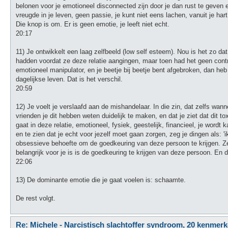
belonen voor je emotioneel disconnected zijn door je dan rust te geven 
vreugde in je leven, geen passie, je kunt niet eens lachen, vanuit je ha
Die knop is om. Er is geen emotie, je leeft niet echt.
20:17
11) Je ontwikkelt een laag zelfbeeld (low self esteem). Nou is het zo d
hadden voordat ze deze relatie aangingen, maar toen had het geen control
emotioneel manipulator, en je beetje bij beetje bent afgebroken, dan heb 
dagelijkse leven. Dat is het verschil.
20:59
12) Je voelt je verslaafd aan de mishandelaar. In die zin, dat zelfs wann
vrienden je dit hebben weten duidelijk te maken, en dat je ziet dat dit t
gaat in deze relatie, emotioneel, fysiek, geestelijk, financieel, je word
en te zien dat je echt voor jezelf moet gaan zorgen, zeg je dingen als: 
obsessieve behoefte om de goedkeuring van deze persoon te krijgen. Zelfs
belangrijk voor je is is de goedkeuring te krijgen van deze persoon. En d
22:06
13) De dominante emotie die je gaat voelen is: schaamte.
De rest volgt.
Re: Michele - Narcistisch slachtoffer syndroom, 20 kenmer