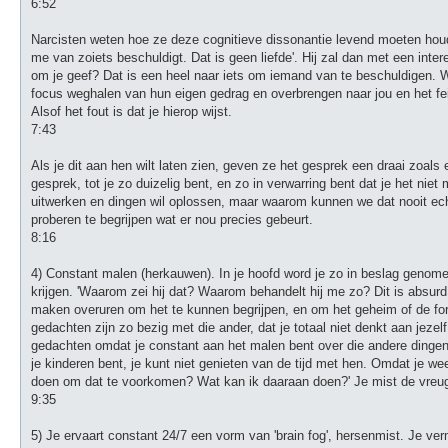
6:52
Narcisten weten hoe ze deze cognitieve dissonantie levend moeten houde
me van zoiets beschuldigt. Dat is geen liefde'. Hij zal dan met een inte
om je geef? Dat is een heel naar iets om iemand van te beschuldigen. Wa
focus weghalen van hun eigen gedrag en overbrengen naar jou en het feit da
Alsof het fout is dat je hierop wijst.
7:43
Als je dit aan hen wilt laten zien, geven ze het gesprek een draai zoals 
gesprek, tot je zo duizelig bent, en zo in verwarring bent dat je het niet 
uitwerken en dingen wil oplossen, maar waarom kunnen we dat nooit ech
proberen te begrijpen wat er nou precies gebeurt.
8:16
4) Constant malen (herkauwen). In je hoofd word je zo in beslag genome
krijgen. 'Waarom zei hij dat? Waarom behandelt hij me zo? Dit is absurd,
maken overuren om het te kunnen begrijpen, en om het geheim of de for
gedachten zijn zo bezig met die ander, dat je totaal niet denkt aan jeze
gedachten omdat je constant aan het malen bent over die andere dingen.
je kinderen bent, je kunt niet genieten van de tijd met hen. Omdat je weet
doen om dat te voorkomen? Wat kan ik daaraan doen?' Je mist de vreu
9:35
5) Je ervaart constant 24/7 een vorm van 'brain fog', hersenmist. Je ve