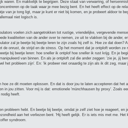
lijk waren. En makkelijk te begrijpen. Deze staat van verwarring, of hersenmist
oncentreren op de taak waar je mee bezig bent. En het heeft effect op de rela
je van je tong ligt, maar je kunt er niet bij komen, en je probeert aldoor te b
llemaal niet logisch is.
ipulators voelen zich aangetrokken tot rustige, vriendelijke, vergevende men
de kwaliteiten van de ander over te nemen, ze uit te vlakken bij de ander, e
or zal je beetje bij beetje leren te zijn zoals hij zelf is. Hoe ze dat doen? A
et de onrust, de strijd en de stress. Op het moment dat je ontploft worden ze 
tje bij beetje leren: hoe sneller ik ontplof hoe sneller ik rust krijg. En je beg
anipuleerd van binnen. En als je ontploft zal die ander zeggen: 'zie je, jij be
el het probleem zijn'. En: 'ik probeer niet onaardig te zijn als ik dit zeg, maar j
n hoe ze dit moeten oplossen. En dat is door jou te laten accepteren dat het 
men in jou zitten. Voor mij is dat: emotionele 'münchhausen by proxy'. Zoals ee
 nodig heeft.
probleem hebt. En beetje bij beetje, omdat je zelf ziet hoe je reageert, en je
gezondheid aan het verliezen bent. 'Hij heeft gelijk. Er is iets mis met me. Het 
toffer syndroom.