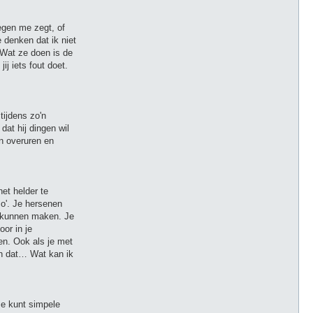
egen me zegt, of
 denken dat ik niet
 Wat ze doen is de
ij iets fout doet.
tijdens zo'n
dat hij dingen wil
n overuren en
et helder te
zo'. Je hersenen
u kunnen maken. Je
oor in je
en. Ook als je met
dan dat… Wat kan ik
Je kunt simpele