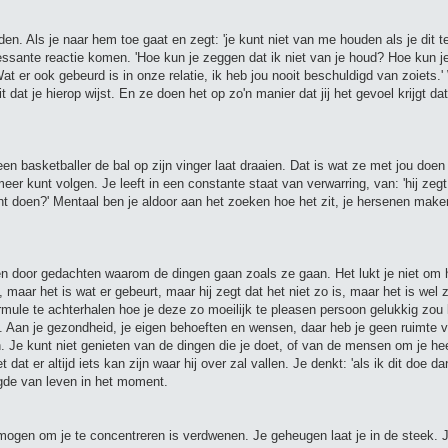
n. Als je naar hem toe gaat en zegt: 'je kunt niet van me houden als je dit t
ressante reactie komen. 'Hoe kun je zeggen dat ik niet van je houd? Hoe kun je
t er ook gebeurd is in onze relatie, ik heb jou nooit beschuldigd van zoiets.'
t je hierop wijst. En ze doen het op zo'n manier dat jij het gevoel krijgt dat j
een basketballer de bal op zijn vinger laat draaien. Dat is wat ze met jou doen 
meer kunt volgen. Je leeft in een constante staat van verwarring, van: 'hij zegt 
t doen?' Mentaal ben je aldoor aan het zoeken hoe het zit, je hersenen make
n door gedachten waarom de dingen gaan zoals ze gaan. Het lukt je niet om h
 maar het is wat er gebeurt, maar hij zegt dat het niet zo is, maar het is wel 
mule te achterhalen hoe je deze zo moeilijk te pleasen persoon gelukkig zo
lf. Aan je gezondheid, je eigen behoeften en wensen, daar heb je geen ruimte v
 Je kunt niet genieten van de dingen die je doet, of van de mensen om je he
 dat er altijd iets kan zijn waar hij over zal vallen. Je denkt: 'als ik dit doe 
gde van leven in het moment.
rmogen om je te concentreren is verdwenen. Je geheugen laat je in de steek. 