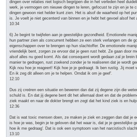
dingen over relaties niet logisch begrijpen die in het verleden heel duide
werk, je vermogen om nieuwe dingen te leren, gefocust te zijn en je te c
dingen gewoon niet helder kunt zien. Het is alsof de waarheid op het punt
is. Je voelt je niet gecenterd van binnen en je hebt het gevoel alsof het a
10:34
6) Je begint te twijfelen aan je geestelijke gezondheid. Emotionele man
hun partner zien als concurrent hebben ze een sterk verlangen om de goe
eigenschappen over te brengen op hun slachtoffer. De emotionele manipulat
vriendelijk bent, zorgen ze ervoor dat je geen rust hebt. Ze gaan door m
alsof alles nu goed komt. Als dat consequent wordt gedaan zal je brein bee
manier te gedragen, rust zoekend zonder je te realiseren dat je wordt gem
Kijk nou hoe je reageert! Kijk hoe je je gedraagt. Ik ben rustig. Jij moet w
En ik zeg dit alleen om je te helpen. Omdat ik om je geef'.
12:10
Dus zij creëren een situatie en beweren dan dat zij degene zijn die wete
schuld is. En dat jij degene bent dit het allemaal doet en dat de proble
ziek maakt en naar de dokter brengt en zegt dat het kind ziek is en hulp
12:36
Dat is wat toxic mensen doen, ze maken je ziek en zeggen dan dat je een 
is hoe je was, begin je te geloven dat het waar is, dat je je geestelijke 
hoe ik me gedraag'. Dat is ook een symptoom van het narcistisch slach
13:10