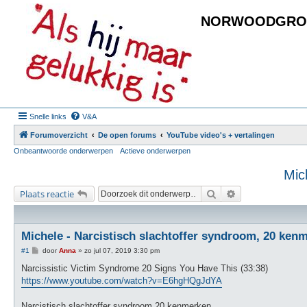
NORWOODGRO
Snelle links
V&A
Forumoverzicht
De open forums
YouTube video's + vertalingen
Onbeantwoorde onderwerpen
Actieve onderwerpen
Mic
Zoek
Uitgebreid zoeke
Plaats reactie
Michele - Narcistisch slachtoffer syndroom, 20 ken
B
#1
door
Anna
»
zo jul 07, 2019 3:30 pm
e
r
Narcissistic Victim Syndrome 20 Signs You Have This (33:38)
i
https://www.youtube.com/watch?v=E6hgHQgJdYA
c
h
t
Narcistisch slachtoffer syndroom 20 kenmerken