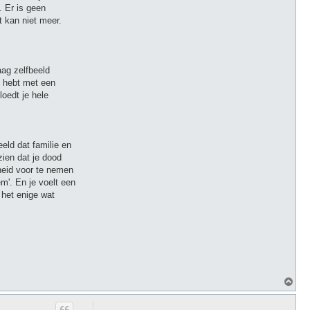
. Er is geen
t kan niet meer.
aag zelfbeeld
e hebt met een
loedt je hele
eeld dat familie en
zien dat je dood
kheid voor te nemen
em'. En je voelt een
 het enige wat
O
m
h