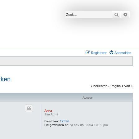
Zoek
Uitge
Registreer
Aanmelden
rken
7 berichten • Pagina
1
van
1
Auteur
Anna
Site Admin
Berichten:
19326
Lid geworden op:
vr nov 05, 2004 10:09 pm