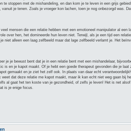
en te stoppen met de mishandeling, en dan kom je te leven in een grijs gebied
rt, vanuit je tenen. Zoals je vroeger kon lachen, toen je nog onbezorgd was. Da
at veel mensen die een relatie hebben met een emotioneel manipulator al een l
e over hen, het domineerde hun leven niet. Terwijl, als je een tijd een relati
je niet alleen een laag zelfbeeld maar dat lage zelfbeeld verlamt je. Het beïnv
eer je je bewust bent dat je in een relatie bent met een mishandelaar, bijvoorb
oxic is en je kapot maakt. Of je hebt een goede therapeut gevonden die je laat 
t kapot gemaakt en je ziet het zelf ook. In plaats van daar echt verantwoordelij
'ik weet dat deze relatie me kapot maakt, maar ik kan echt niet weg gaan bij h
 al gaat het ten koste van je gezondheid, of zelfs je leven! Het is net alsof
at is je enige focus.
ken