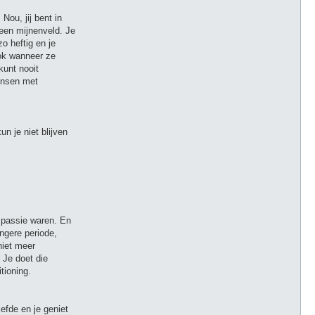
ou, jij bent in
 een mijnenveld. Je
o heftig en je
ook wanneer ze
kunt nooit
mensen met
n je niet blijven
je passie waren. En
ngere periode,
niet meer
. Je doet die
tioning.
efde en je geniet