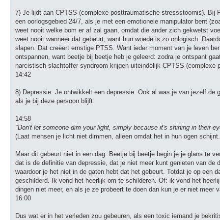
7) Je lijdt aan CPTSS (complexe posttraumatische stressstoornis). Bij 
een oorlogsgebied 24/7, als je met een emotionele manipulator bent (zo
weet nooit welke bom er af zal gaan, omdat die ander zich gekwetst voelt
weet nooit wanneer dat gebeurt, want hun woede is zo onlogisch. Daard
slapen. Dat creëert ernstige PTSS. Want ieder moment van je leven ben
ontspannen, want beetje bij beetje heb je geleerd: zodra je ontspant ga
narcistisch slachtoffer syndroom krijgen uiteindelijk CPTSS (complexe 
14:42
8) Depressie. Je ontwikkelt een depressie. Ook al was je van jezelf de g
als je bij deze persoon blijft.
14:58
"Don't let someone dim your light, simply because it's shining in their ey
(Laat mensen je licht niet dimmen, alleen omdat het in hun ogen schijnt.
Maar dit gebeurt niet in een dag. Beetje bij beetje begin je je glans te v
dat is de definitie van depressie, dat je niet meer kunt genieten van d
waardoor je het niet in de gaten hebt dat het gebeurt. Totdat je op een 
geschilderd. Ik vond het heerlijk om te schilderen. Of: ik vond het heerli
dingen niet meer, en als je ze probeert te doen dan kun je er niet meer 
16:00
Dus wat er in het verleden zou gebeuren, als een toxic iemand je bekriti