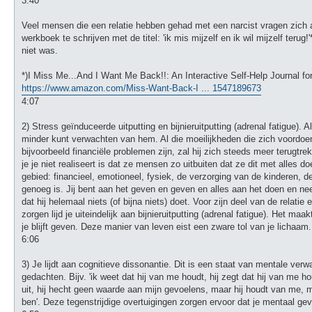
3:40
Veel mensen die een relatie hebben gehad met een narcist vragen zich af
werkboek te schrijven met de titel: 'ik mis mijzelf en ik wil mijzelf ter
niet was.
*)I Miss Me...And I Want Me Back!!: An Interactive Self-Help Journal fo
https://www.amazon.com/Miss-Want-Back-I ... 1547189673
4:07
2) Stress geïnduceerde uitputting en bijnieruitputting (adrenal fatigue). A
minder kunt verwachten van hem. Al die moeilijkheden die zich voordoen
bijvoorbeeld financiële problemen zijn, zal hij zich steeds meer terugtre
je je niet realiseert is dat ze mensen zo uitbuiten dat ze dit met alles 
gebied: financieel, emotioneel, fysiek, de verzorging van de kinderen, de 
genoeg is. Jij bent aan het geven en geven en alles aan het doen en nee
dat hij helemaal niets (of bijna niets) doet. Voor zijn deel van de relati
zorgen lijd je uiteindelijk aan bijnieruitputting (adrenal fatigue). Het maa
je blijft geven. Deze manier van leven eist een zware tol van je lichaam.
6:06
3) Je lijdt aan cognitieve dissonantie. Dit is een staat van mentale verw
gedachten. Bijv. 'ik weet dat hij van me houdt, hij zegt dat hij van me h
uit, hij hecht geen waarde aan mijn gevoelens, maar hij houdt van me, maar
ben'. Deze tegenstrijdige overtuigingen zorgen ervoor dat je mentaal gev