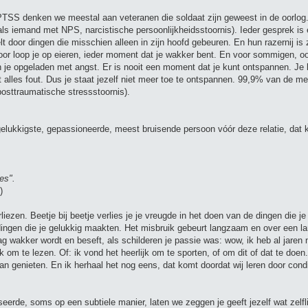
PTSS denken we meestal aan veteranen die soldaat zijn geweest in de oorlog. N
als iemand met NPS, narcistische persoonlijkheidsstoornis). Ieder gesprek is
 door dingen die misschien alleen in zijn hoofd gebeuren. En hun razernij is z
oor loop je op eieren, ieder moment dat je wakker bent. En voor sommigen, 
 je opgeladen met angst. Er is nooit een moment dat je kunt ontspannen. Je 
at alles fout. Dus je staat jezelf niet meer toe te ontspannen. 99,9% van de 
posttraumatische stressstoornis).
elukkigste, gepassioneerde, meest bruisende persoon vóór deze relatie, dat ku
es".
)
erliezen. Beetje bij beetje verlies je je vreugde in het doen van de dingen die 
e dingen die je gelukkig maakten. Het misbruik gebeurt langzaam en over een la
dag wakker wordt en beseft, als schilderen je passie was: wow, ik heb al jaren 
jk om te lezen. Of: ik vond het heerlijk om te sporten, of om dit of dat te doen
van genieten. En ik herhaal het nog eens, dat komt doordat wij leren door condi
seerde, soms op een subtiele manier, laten we zeggen je geeft jezelf wat zelfli