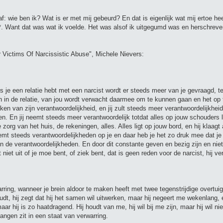
: wie ben ik? Wat is er met mij gebeurd? En dat is eigenlijk wat mij ertoe he
ug!'*. Want dat was wat ik voelde. Het was alsof ik uitgegumd was en herschreve
r Victims Of Narcissistic Abuse", Michele Nievers:
ls je een relatie hebt met een narcist wordt er steeds meer van je gevraagd, ter
 in de relatie, van jou wordt verwacht daarmee om te kunnen gaan en het op t
kken van zijn verantwoordelijkheid, en jij zult steeds meer verantwoordelijkhe
doen. En jij neemt steeds meer verantwoordelijk totdat alles op jouw schouders l
zorg van het huis, de rekeningen, alles. Alles ligt op jouw bord, en hij klaagt 
mt steeds verantwoordelijkheden op je en daar heb je het zo druk mee dat je j
e en de verantwoordelijkheden. En door dit constante geven en bezig zijn en nie
kt niet uit of je moe bent, of ziek bent, dat is geen reden voor de narcist, hij v
arring, wanneer je brein aldoor te maken heeft met twee tegenstrijdige overtui
oudt, hij zegt dat hij het samen wil uitwerken, maar hij negeert me wekenlang, 
 hij is zo haatdragend. Hij houdt van me, hij wil bij me zijn, maar hij wil nie
angen zit in een staat van verwarring.