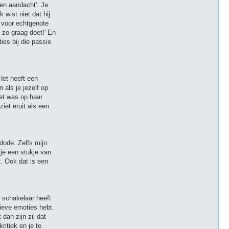
een aandacht'. Je
 wist niet dat hij
at voor echtgenote
 zo graag doet!' En
ies bij die passie
Het heeft een
 als je jezelf op
het was op haar
ziet eruit als een
 dode. Zelfs mijn
 je een stukje van
. Ook dat is een
e schakelaar heeft
tieve emoties hebt.
dan zijn zij dat
ritiek en je te