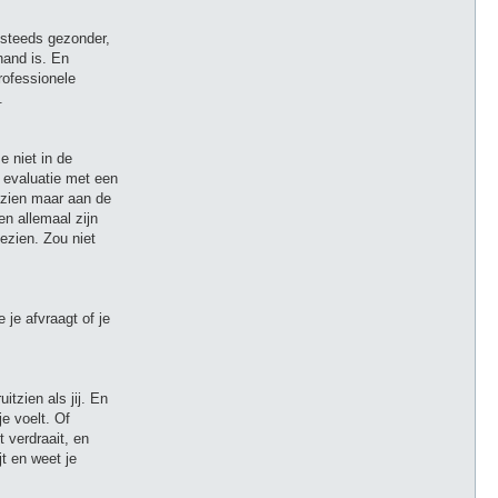
d steeds gezonder,
hand is. En
rofessionele
.
e niet in de
n evaluatie met een
gezien maar aan de
en allemaal zijn
gezien. Zou niet
je afvraagt of je
itzien als jij. En
je voelt. Of
t verdraait, en
t en weet je