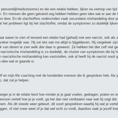
ersoonlijkheidsstoornis) en die een relatie hebben, lijken na verloop van tij
jken. En mensen die geen getraind oog hebben hebben geen idee wat er aan de 
ren door. En de slachtoffers ondervinden vaak secundaire mishandeling door p
 het probleem ligt bij het slachtoffer, omdat de symptomen zo duidelijk lijken
at waren te zien of iemand een relatie had (gehad) met een narcist, ook als z
eker mogelijk was. Hij zei iets wat me altijd is bijgebleven. Hij vergeleek zij
 van dieren te zien welk dier daar is geweest. Ze hebben het dier zelf niet 
 narcistische mishandeling is zo duidelijk, de cluster van symptomen die bij h
 narcistische mishandeling kan vaststellen, ook al heeft hij de narcist nooit 
 idee wat er gaande is.
f en mijn life coaching met de honderden mensen die ik gesproken heb. Als je 
, dat zal je helpen.
 langer je in de relatie bent hoe minder je je gaat voelen, gedragen, praten en eru
rsoon vertelt hoe je je voelt, ga het dan niet verdraaien naar wat hij zegt dat 
em. Als dit steeds weer gebeurt, dit soort gesprekken waarbij hij wat je vertel
n, of niet meer weet of je dat wel echt zo vindt, daardoor raak je jezelf kwij