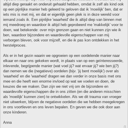
altijd diep geraakt en onderuit gehaald hebben, omdat ik zelf als kind ook
op een pijnlijke manier heb geleerd te geloven dat ik 'moeilijk' ben, dat er
iets mis is met mij, en dat er eigenlijk geen plek is in deze wereld voor
iemand zoals ik. Een pijnlijke 'waarheid' die ik altijd diep van binnen met
mij meedroeg en waardoor ik altijd heb geprobeerd me 'makkelijk' voor te
doen, wat betekende: over mijn grenzen gaan en niet kunnen zijn wie ik
ben, waardoor bijzondere en waardevolle eigenschappen van mij
verborgen bleven, ook voor mijzelf, en die ik pas kon ontdekken in het
herstelproces.
Als er in het gezin waarin we opgroeien op een oordelende manier naar
elkaar en naar ons gekeken wordt, in plaats van op een geïnteresseerde,
inlevende, begrijpende manier (wat voel jij? wat ervaar jij? wie ben jij?)
dan nemen we die (negatieve) oordelen (bijv. 'jij bent moeilijk') over als
'waarheid' en die 'waarheid' dragen we dan verder in onze basis met ons
mee en die heeft een enorme invloed op wat we voelen en doen, de
keuzes die we maken. Dan zijn we niet vrij om de bijzondere en
waardevolle eigenschappen die in ons zitten (en die anderen misschien
als 'moeilijk' kunnen zien) te ontwikkelen. Als we dit trauma van vroeger
niet uitwerken, blijven de negatieve oordelen die we hebben meegekregen
in ons voortleven en ons leven bepalen. En geven we die ook door aan
onze kinderen.
Anna