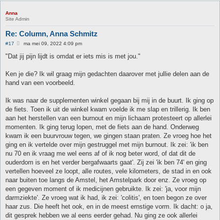
Anna
Site Admin
Re: Column, Anna Schmitz
B
#17
ma mei 09, 2022 4:09 pm
e
r
"Dat jij pijn lijdt is omdat er iets mis is met jou."
i
c
h
Ken je die? Ik wil graag mijn gedachten daarover met jullie delen aan de
t
hand van een voorbeeld.
Ik was naar de supplementen winkel gegaan bij mij in de buurt. Ik ging op
de fiets. Toen ik uit de winkel kwam voelde ik me slap en trillerig. Ik ben
aan het herstellen van een burnout en mijn lichaam protesteert op allerlei
momenten. Ik ging terug lopen, met de fiets aan de hand. Onderweg
kwam ik een buurvrouw tegen, we gingen staan praten. Ze vroeg hoe het
ging en ik vertelde over mijn gestruggel met mijn burnout. Ik zei: 'ik ben
nu 70 en ik vraag me wel eens af of ik nog beter word, of dat dit de
ouderdom is en het verder bergafwaarts gaat'. Zij zei 'ik ben 74' en ging
vertellen hoeveel ze loopt, alle routes, vele kilometers, de stad in en ook
naar buiten toe langs de Amstel, het Amstelpark door enz. Ze vroeg op
een gegeven moment of ik medicijnen gebruikte. Ik zei: 'ja, voor mijn
darmziekte'. Ze vroeg wat ik had, ik zei: 'colitis', en toen begon ze over
haar zus. Die heeft het ook, en in de meest ernstige vorm. Ik dacht: o ja,
dit gesprek hebben we al eens eerder gehad. Nu ging ze ook allerlei