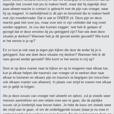
eigenlijk niet zoveel met jou te maken heeft, maar dat hij eigenlijk door
jouw afweer-reactie in contact is gebracht met de pijn van vroeger, waar
hij op reageert. In werkelijkheid is dit pijn en boosheid die te maken heeft
met zijn moeder/vader. Dat is wat er ONDER zit. Deze pijn en deze
reactie gaat niet over jou, maar over iets in zijn verleden dat nog moet
worden opgelost. Je zou dan kunnen zeggen: 'wat heb ik gedaan of
gezegd dat er deze emoties bij jou getriggerd zijn? Aan wie doet deze
situatie je denken? Wanneer heb je dit gevoel eerder gevoeld? Wie komt
er het eerste in je op?'
En zo kun je ook naar je eigen pijn kijken die door de ander bij je is
getriggerd. Aan wie doet deze situatie mij denken? Wanneer heb ik dit
nare gevoel eerder gevoeld? Wie komt er het eerste in mij op?
Door er op deze manier naar te kijken en op te reageren naar elkaar toe,
kun je elkaar helpen die trauma's van vroeger uit te werken door naar
elkaar te luisteren en elkaars pijn en trauma's te begrijpen (en misschien
ook elkaars manier van afweren). In plaats van strijd te voeren met elkaar
om je gelijk te krijgen.
Als je deze issues van vroeger niet uitwerkt en oplost, zul je steeds weer
mensen aantrekken om een relatie mee aan te gaan, die de pijnlijke
issues uit je kindertijd naar boven halen. Je hebt de keus om steeds weer
die strijd aan te gaan, of om de onderliggende issues (waar je nu mee in