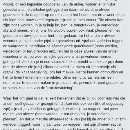
woord, of een bepaalde oogopslag van de ander, worden er pijnlijke
gevoelens uit je verleden getriggerd en daarmee wordt je afweer
geactiveerd. Je reageert op de situatie in het heden met de afweer die je
als kind hebt ontwikkeld tegen de pijn die je toen ervoer. Die afweer kan
zijn: boos worden, in je schulp kruipen, je terugtrekken, je verdedigen,
afstand nemen, en bij ons Norwood-vrouwen ook vaak pleasen en het
goedmaken terwijl je niets fout hebt gedaan. En het is deze afweer
waarmee je bij de ander pijnlijke gevoelens uit zijn/haar verleden triggert,
en waardoor bij hem/haar de afweer wordt geactiveerd (boos worden,
verdedigen of terugtrekken enz.) en het is deze afweer van de ander
waardoor er bij jou weer pijnlijke gevoelens uit je verleden worden
getriggerd. Zo kom je in een vicieuze cirkel terecht van elkaar pijn doen
met de afweer die je bij elkaar activeert. Ik noem dit (een beetje als
grapje) de 'kruisbestuiving', om het makkelijker te kunnen onthouden en
het te leren herkennen in je relatie. Dit is een cruciaal iets om een
ommekeer te kunnen maken in je relatie, als je verstrikt bent geraakt in
de vicieuze cirkel van de 'kruisbestuiving'.
Waar het om gaat is dat je leert herkennen dat er bij jou door iets wat die
ander heeft gedaan of gezegd (en dit kan dus ook een blik of oogopslag
zijn) pijn uit je verleden is getriggerd en waar jij op reageert met jouw
manier van afweer (boos worden, je terugtrekken, je verdedigen,
pleasen), en dat je met die afweer-reactie van jou bij de ander pijn uit zijn
verleden triggert, waar hij dan weer op reageert met zijn afweer-reactie
(boos worden, afstand nemen) en dat het belangrijk is te beseffen dat dit