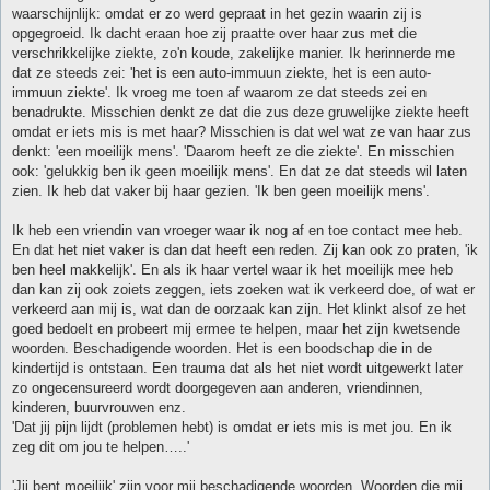
waarschijnlijk: omdat er zo werd gepraat in het gezin waarin zij is
opgegroeid. Ik dacht eraan hoe zij praatte over haar zus met die
verschrikkelijke ziekte, zo'n koude, zakelijke manier. Ik herinnerde me
dat ze steeds zei: 'het is een auto-immuun ziekte, het is een auto-
immuun ziekte'. Ik vroeg me toen af waarom ze dat steeds zei en
benadrukte. Misschien denkt ze dat die zus deze gruwelijke ziekte heeft
omdat er iets mis is met haar? Misschien is dat wel wat ze van haar zus
denkt: 'een moeilijk mens'. 'Daarom heeft ze die ziekte'. En misschien
ook: 'gelukkig ben ik geen moeilijk mens'. En dat ze dat steeds wil laten
zien. Ik heb dat vaker bij haar gezien. 'Ik ben geen moeilijk mens'.
Ik heb een vriendin van vroeger waar ik nog af en toe contact mee heb.
En dat het niet vaker is dan dat heeft een reden. Zij kan ook zo praten, 'ik
ben heel makkelijk'. En als ik haar vertel waar ik het moeilijk mee heb
dan kan zij ook zoiets zeggen, iets zoeken wat ik verkeerd doe, of wat er
verkeerd aan mij is, wat dan de oorzaak kan zijn. Het klinkt alsof ze het
goed bedoelt en probeert mij ermee te helpen, maar het zijn kwetsende
woorden. Beschadigende woorden. Het is een boodschap die in de
kindertijd is ontstaan. Een trauma dat als het niet wordt uitgewerkt later
zo ongecensureerd wordt doorgegeven aan anderen, vriendinnen,
kinderen, buurvrouwen enz.
'Dat jij pijn lijdt (problemen hebt) is omdat er iets mis is met jou. En ik
zeg dit om jou te helpen…..'
'Jij bent moeilijk' zijn voor mij beschadigende woorden. Woorden die mij