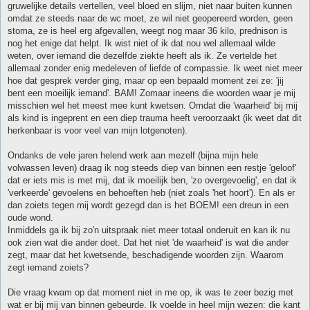
gruwelijke details vertellen, veel bloed en slijm, niet naar buiten kunnen
omdat ze steeds naar de wc moet, ze wil niet geopereerd worden, geen
stoma, ze is heel erg afgevallen, weegt nog maar 36 kilo, prednison is
nog het enige dat helpt. Ik wist niet of ik dat nou wel allemaal wilde
weten, over iemand die dezelfde ziekte heeft als ik. Ze vertelde het
allemaal zonder enig medeleven of liefde of compassie. Ik weet niet meer
hoe dat gesprek verder ging, maar op een bepaald moment zei ze: 'jij
bent een moeilijk iemand'. BAM! Zomaar ineens die woorden waar je mij
misschien wel het meest mee kunt kwetsen. Omdat die 'waarheid' bij mij
als kind is ingeprent en een diep trauma heeft veroorzaakt (ik weet dat dit
herkenbaar is voor veel van mijn lotgenoten).
Ondanks de vele jaren helend werk aan mezelf (bijna mijn hele
volwassen leven) draag ik nog steeds diep van binnen een restje 'geloof'
dat er iets mis is met mij, dat ik moeilijk ben, 'zo overgevoelig', en dat ik
'verkeerde' gevoelens en behoeften heb (niet zoals 'het hoort'). En als er
dan zoiets tegen mij wordt gezegd dan is het BOEM! een dreun in een
oude wond.
Inmiddels ga ik bij zo'n uitspraak niet meer totaal onderuit en kan ik nu
ook zien wat die ander doet. Dat het niet 'de waarheid' is wat die ander
zegt, maar dat het kwetsende, beschadigende woorden zijn. Waarom
zegt iemand zoiets?
Die vraag kwam op dat moment niet in me op, ik was te zeer bezig met
wat er bij mij van binnen gebeurde. Ik voelde in heel mijn wezen: die kant