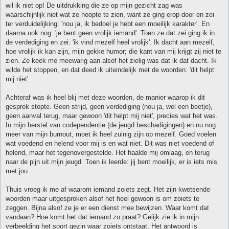
wil ik niet op! De uitdrukking die ze op mijn gezicht zag was
waarschijnlijk niet wat ze hoopte te zien, want ze ging erop door en zei
ter verduidelijking: 'nou ja, ik bedoel je hebt een moeilijk karakter'. En
daarna ook nog: 'je bent geen vrolijk iemand'. Toen ze dat zei ging ik in
de verdediging en zei: 'ik vind mezelf heel vrolijk'. Ik dacht aan mezelf,
hoe vrolijk ik kan zijn, mijn gekke humor; die kant van mij krijgt zij niet te
zien. Ze keek me meewarig aan alsof het zielig was dat ik dat dacht. Ik
wilde het stoppen, en dat deed ik uiteindelijk met de woorden: 'dit helpt
mij niet'.
Achteraf was ik heel blij met deze woorden, de manier waarop ik dit
gesprek stopte. Geen strijd, geen verdediging (nou ja, wel een beetje),
geen aanval terug, maar gewoon 'dit helpt mij niet', precies wat het was.
In mijn herstel van codependentie (de jeugd beschadigingen) en nu nog
meer van mijn burnout, moet ik heel zuinig zijn op mezelf. Goed voelen
wat voedend en helend voor mij is en wat niet. Dit was niet voedend of
helend, maar het tegenovergestelde. Het haalde mij omlaag, en terug
naar de pijn uit mijn jeugd. Toen ik leerde: jij bent moeilijk, er is iets mis
met jou.
Thuis vroeg ik me af waarom iemand zoiets zegt. Het zijn kwetsende
woorden maar uitgesproken alsof het heel gewoon is om zoiets te
zeggen. Bijna alsof ze je er een dienst mee bewijzen. Waar komt dat
vandaan? Hoe komt het dat iemand zo praat? Gelijk zie ik in mijn
verbeelding het soort gezin waar zoiets ontstaat. Het antwoord is