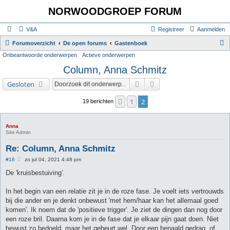
NORWOODGROEP FORUM
V&A
Registreer
Aanmelden
Z
Forumoverzicht
De open forums
Gastenboek
Onbeantwoorde onderwerpen
Actieve onderwerpen
o
Column, Anna Schmitz
e
k
Zoek
Uitgebreid zoeken
Gesloten
1
2
Vorige
19 berichten
Anna
Site Admin
Re: Column, Anna Schmitz
B
#16
zo jul 04, 2021 4:48 pm
e
r
De 'kruisbestuiving'.
i
c
h
In het begin van een relatie zit je in de roze fase. Je voelt iets vertrouwds
t
bij die ander en je denkt onbewust 'met hem/haar kan het allemaal goed
komen'. Ik noem dat de 'positieve trigger'. Je ziet de dingen dan nog door
een roze bril. Daarna kom je in de fase dat je elkaar pijn gaat doen. Niet
bewust zo bedoeld, maar het gebeurt wel. Door een bepaald gedrag, of