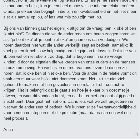
contact komt) uit te werken en op te lossen. En als je het samen doet, en
elkaar samen helpt, kun je een heel mooie veilige intieme relatie creëren.
Omdat je elkaar dan begrijpt in die pijn en kwetsbaarheid en het niet meer
ziet als aanval op jou, of iets wat mis zou zijn met jou.
Bij ons van binnen gaat het eigenlijk altijd om de vraag: ben ik oké of ben
ik niet oké? De dingen die we de ander tegen ons horen zeggen horen we
als: 'je bent oké' of 'je bent niet oké' en gaan ons dan verdedigen. We
horen daardoor niet wat die ander werkelijk zegt en bedoelt, namelijk: 'ik
voel pijn en ik heb jouw hulp nodig om die pijn op te lossen'. Dat idee van
'ik ben wel of niet oké' zit zo diep, dat is begonnen in onze vroege
kindertijd door de signalen die we kregen van onze ouders en de mensen
in onze omgeving. En we blijven de rest van ons leven de dingen zo
horen, dat ik oké ben of niet oké ben. Voor de ander in de relatie vormt dit
vaak een muur waar hij/zij niet doorheen komt. Het lukt ze niet zich
gehoord te maken met hun gevoelens in de relatie. Echt contact te
krijgen. Het is belangrijk dat je gaat zien hoe je elkaar pijn doet met je
afweer, en waar dit vandaan komt, en dat het er niet om gaat of jij goed of
slecht bent. Daar gaat het niet om. Dat is iets wat we zelf projecteren en
niet wat de ander zegt of bedoelt. We kunnen er zelf verantwoordelijkheid
voor nemen en stoppen met die projectie (maar dat is dan nog wel een
heel proces!).
Anna