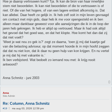
Hoe je daarop vertrouwen kunt? Tja. Ik kan de bron van haar innerlijke
stem niet beoordelen. Ik kan niet beoordelen of die te vertrouwen is of
niet. Of die van het hogere, of van een lagere entiteit afkomstig is. Dat
kan allebei. Daar heeft ze gelijk in. Ik heb zelf ooit in mijn leven gevraagd
om contact met mijn gids, daar heb ik me voor opengesteld en ik ben
alleen maar dankbaar geweest voor alle aanwijzingen die ik in de loop der
jaren heb gekregen. Ik heb er altijd op vertrouwd. Maar ik had ook altijd
het gevoel dat het goed was, en dat het klopte. Hoe komt het dan dat zij
dat niet voelt?
‘Weet je wat nou zo gek is?’ zegt ze daarna, ‘toen jij mij dat kaartje gaf
van die belasting adviseur, op dat moment hoorde ik in mijn hoofd zeggen
dat dat nu niet kon, dat ik daar nu geen hulp van kon krijgen. En nu vertel
je mij dat hij met vakantie is.’
Ik ben verbijsterd. Wat bedoelt zo iemand nou met: ik krijg nooit
antwoord?
Anna Schmitz - juni 2003
Anna
Site Admin
Re: Column, Anna Schmitz
B
#19
ma aug 03, 2026 12:59 pm
e