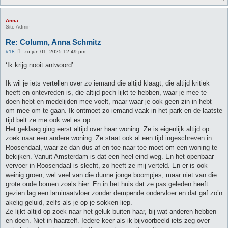
Anna
Site Admin
Re: Column, Anna Schmitz
B
#18
zo jun 01, 2025 12:49 pm
e
r
‘Ik krijg nooit antwoord’
i
c
h
Ik wil je iets vertellen over zo iemand die altijd klaagt, die altijd kritiek
t
heeft en ontevreden is, die altijd pech lijkt te hebben, waar je mee te
doen hebt en medelijden mee voelt, maar waar je ook geen zin in hebt
om mee om te gaan. Ik ontmoet zo iemand vaak in het park en de laatste
tijd belt ze me ook wel es op.
Het geklaag ging eerst altijd over haar woning. Ze is eigenlijk altijd op
zoek naar een andere woning. Ze staat ook al een tijd ingeschreven in
Roosendaal, waar ze dan dus af en toe naar toe moet om een woning te
bekijken. Vanuit Amsterdam is dat een heel eind weg. En het openbaar
vervoer in Roosendaal is slecht, zo heeft ze mij verteld. En er is ook
weinig groen, wel veel van die dunne jonge boompjes, maar niet van die
grote oude bomen zoals hier. En in het huis dat ze pas geleden heeft
gezien lag een laminaatvloer zonder dempende ondervloer en dat gaf zo’n
akelig geluid, zelfs als je op je sokken liep.
Ze lijkt altijd op zoek naar het geluk buiten haar, bij wat anderen hebben
en doen. Niet in haarzelf. Iedere keer als ik bijvoorbeeld iets zeg over