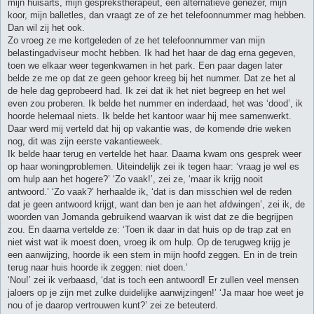
mijn huisarts, mijn gesprekstherapeut, een alternatieve genezer, mijn
koor, mijn balletles, dan vraagt ze of ze het telefoonnummer mag hebben.
Dan wil zij het ook.
Zo vroeg ze me kortgeleden of ze het telefoonnummer van mijn
belastingadviseur mocht hebben. Ik had het haar de dag erna gegeven,
toen we elkaar weer tegenkwamen in het park. Een paar dagen later
belde ze me op dat ze geen gehoor kreeg bij het nummer. Dat ze het al
de hele dag geprobeerd had. Ik zei dat ik het niet begreep en het wel
even zou proberen. Ik belde het nummer en inderdaad, het was ‘dood’, ik
hoorde helemaal niets. Ik belde het kantoor waar hij mee samenwerkt.
Daar werd mij verteld dat hij op vakantie was, de komende drie weken
nog, dit was zijn eerste vakantieweek.
Ik belde haar terug en vertelde het haar. Daarna kwam ons gesprek weer
op haar woningproblemen. Uiteindelijk zei ik tegen haar: ‘vraag je wel es
om hulp aan het hogere?’ ‘Zo vaak!’, zei ze, ‘maar ik krijg nooit
antwoord.’ ‘Zo vaak?’ herhaalde ik, ‘dat is dan misschien wel de reden
dat je geen antwoord krijgt, want dan ben je aan het afdwingen’, zei ik, de
woorden van Jomanda gebruikend waarvan ik wist dat ze die begrijpen
zou. En daarna vertelde ze: ‘Toen ik daar in dat huis op de trap zat en
niet wist wat ik moest doen, vroeg ik om hulp. Op de terugweg krijg je
een aanwijzing, hoorde ik een stem in mijn hoofd zeggen. En in de trein
terug naar huis hoorde ik zeggen: niet doen.’
‘Nou!’ zei ik verbaasd, ‘dat is toch een antwoord! Er zullen veel mensen
jaloers op je zijn met zulke duidelijke aanwijzingen!’ ‘Ja maar hoe weet je
nou of je daarop vertrouwen kunt?’ zei ze beteuterd.