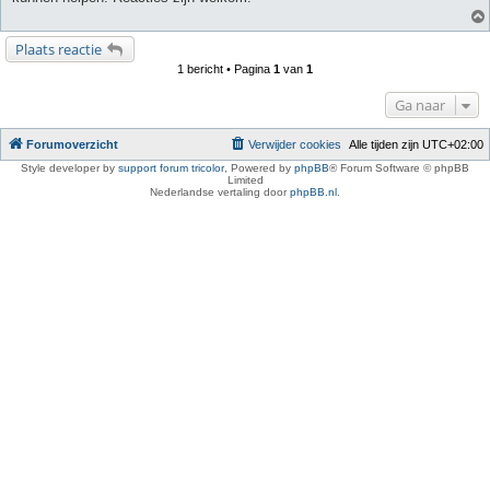
Plaats reactie
1 bericht • Pagina
1
van
1
Ga naar
Forumoverzicht
Verwijder cookies
Alle tijden zijn
UTC+02:00
Style developer by
support forum tricolor
,
Powered by
phpBB
® Forum Software © phpBB
Limited
Nederlandse vertaling door
phpBB.nl
.