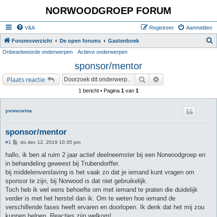
NORWOODGROEP FORUM
V&A
Registreer
Aanmelden
Z
Forumoverzicht
De open forums
Gastenboek
Onbeantwoorde onderwerpen
Actieve onderwerpen
o
sponsor/mentor
e
k
Zoek
Uitgebreid zoeken
Plaats reactie
1 bericht • Pagina
1
van
1
yvoncorina
sponsor/mentor
B
#1
do dec 12, 2019 10:35 pm
e
r
hallo, ik ben al ruim 2 jaar actief deelneemster bij een Norwoodgroep en
i
in behandeling geweest bij Trubendorffer.
c
h
bij middelenverslaving is het vaak zo dat je iemand kunt vragen om
t
sponsor te zijn, bij Norwood is dat niet gebruikelijk.
Toch heb ik wel eens behoefte om met iemand te praten die duidelijk
verder is met het herstel dan ik. Om te weten hoe iemand de
verschillende fases heeft ervaren en doorlopen. Ik denk dat het mij zou
kunnen helpen. Reacties zijn welkom!