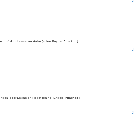
m
h
o
o
g
den’ door Levine en Heller (in het Engels ‘Attached’).
O
m
h
o
o
g
den’ door Levine en Helllet (on het Engels ‘Attached’).
O
m
h
o
o
g