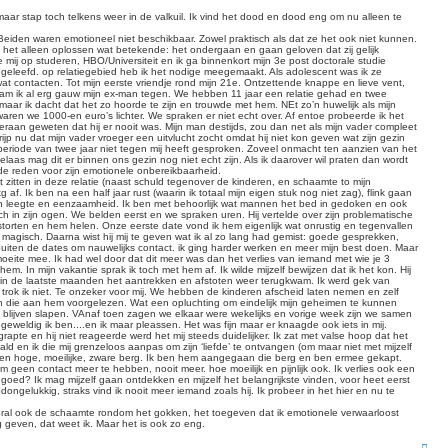
maar stap toch telkens weer in de valkuil. Ik vind het dood en dood eng om nu alleen te
 Beiden waren emotioneel niet beschikbaar. Zowel praktisch als dat ze het ook niet kunnen.
st het alleen oplossen wat betekende: het ondergaan en gaan geloven dat zij gelijk
e mij op studeren, HBO/Universiteit en ik ga binnenkort mijn 3e post doctorale studie
ng geleefd. op relatiegebied heb ik het nodige meegemaakt. Als adolescent was ik ze
at contacten. Tot mijn eerste vriendje rond mijn 21e. Ontzettende knappe en lieve vent,
wam ik al erg gauw mijn ex-man tegen. We hebben 11 jaar een relatie gehad en twee
maar ik dacht dat het zo hoorde te zijn en trouwde met hem. NEt zo’n huwelijk als mijn
ren we 1000-en euro’s lichter. We spraken er niet echt over. Af entoe probeerde ik het
ieraan geweten dat hij er nooit was. Mijn man destijds, zou dan net als mijn vader compleet
ijp nu dat mijn vader vroeger een uitvlucht zocht omdat hij niet kon geven wat zijn gezin
n periode van twee jaar niet tegen mij heeft gesproken. Zoveel onmacht ten aanzien van het
laas mag dit er binnen ons gezin nog niet echt zijn. Als ik daarover wil praten dan wordt
 de reden voor zijn emotionele onbereikbaarheid.
ast zitten in deze relatie (naast schuld tegenover de kinderen, en schaamte to mijn
. Ik ben na een half jaar rust (waarin ik totaal mijn eigen stuk nog niet zag), flink gaan
 van leegte en eenzaamheid. Ik ben met behoorlijk wat mannen het bed in gedoken en ook
sch in zijn ogen. We belden eerst en we spraken uren. Hij vertelde over zijn problematische
torten en hem helen. Onze eerste date vond ik hem eigenlijk wat onrustig en tegenvallen
 magisch. Daarna wist hij mij te geven wat ik al zo lang had gemist: goede gesprekken,
uiten de dates om nauwelijks contact. ik ging harder werken en meer mijn best doen. Maar
er moeite mee. Ik had wel door dat dit meer was dan het verlies van iemand met wie je 3
m. In mijn vakantie sprak ik toch met hem af. Ik wilde mijzelf bewijzen dat ik het kon. Hij
arin de laatste maanden het aantrekken en afstoten weer terugkwam. Ik werd gek van
at trok ik niet. Te onzeker voor mij. We hebben de kinderen afscheid laten nemen en zelf
en die aan hem voorgelezen. Wat een opluchting om eindelijk mijn geheimen te kunnen
is blijven slapen. VAnaf toen zagen we elkaar were wekelijks en vorige week zijn we samen
geweldig ik ben....en ik maar pleassen. Het was fijn maar er knaagde ook iets in mij.
pte en hij niet reageerde werd het mij steeds duidelijker. Ik zat met valse hoop dat het
ald en ik die mij grenzeloos aanpas om zijn ‘liefde’ te ontvangen (om maar niet met mijzelf
. Een hoge, moeilijke, zware berg. Ik ben hem aangegaan die berg en ben ermee gekapt.
 geen contact meer te hebben, nooit meer. hoe moeilijk en pijnlijk ook. Ik verlies ook een
el goed? Ik mag mijzelf gaan ontdekken en mijzelf het belangrijkste vinden, voor heet eerst
odongelukkig, straks vind ik nooit meer iemand zoals hij. Ik probeer in het hier en nu te
Vooral ook de schaamte rondom het gokken, het toegeven dat ik emotionele verwaarloost
g geven, dat weet ik. Maar het is ook zo eng.
O