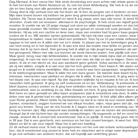
e
e
n
Dag Allemaal, ik ben nieuw hier. Heb sinds donderdag een punt achter mijn relatie gezet (
r
e
Ik heb het boek van Robin Norwood uit. Zo ook het boek liefdesbang. Die heb ik na de eers
r
zijn en ben bang voor alle gevoelens die op me af komen.
i
Graag deel ik mijn verhaal voor wie het lezen wil. Ik ben de jongste van 4 kinderen uit e
c
Mijn twee broers boven mij hebben me jaren lang geterroriseerd en geleer dat ik niets waa
h
hadden. Als Tiener was ik depressief en werd ik erg zwaar, eten was mijn troost. Ik deed HA
t
afronden. Zoals niet zal verassen: allemaal in de psychologie. Ik heb nooit van mijzelf ge
onzeker. Ik voelde me als 18 jarige maagd ook stom en wilde ontmaagd worden en dat heb i
maar gruwelijk onzeker. We hebben twee jaar wat gehad en vooral ook ruzie gemaakt. Gep
kinderen. Hij wa ook een zachte en lieve man, maar van emoties had hij geen kaas gegeten. 
ouders zie ik nu. WE werden samen gokverslaafd. Hij nam mij mee naar een casino, waar ik
bespreekbaar te maken, maar het bleef een probleem. Toen hij na 10 jaar relatie zelfstandi
opgaan in het werk en ik wilde niet net zo’n relatie. In plaats van het te beëindigen ging 
van hem vroeg en in het bijzonder ik. Ik was ene kind dat snakte naar liefde en gezien wo
beroep dat ik op hem deed. Gek genoeg heb ik altijd op mijn jeugd terug gekeken als wel ok
het genegeerd. Alleen met mijn zus kunnen we soms hierover praten, hoe pijnlijk ook voor 
Maar goed, terug naar mijn liefdesrelaties. Ik voelde me in mijn relatie bijna vlak en depre
omgeving). Ik nam me voor om nooit meer met een man als mijn ex wat te krijgen. Geen man m
daten. Ik zie er niet slecht uit, dus aan aandacht geen gebrek. Volop aandacht in de st
als zij niet wilden, zorgde ik er wel voor dat het toch gebeurde. Toen kwam A. We waren een
jeugd en ik voelde intens medelijden. Wat een onrecht was hem aangedaan, vergeleken bij
rit de telefoongesprekken. Maar ik wilde het een kans geven. De tweede date kwam hij bij 
interesse, meenemen naar plekken en dingen die ik wilde. Ik was betoverd. Ik ging weer 
het klopte niet. Ik was niet mijzelf. Na drie maanden twijfelde hij en maakte ik het uit. Ik
maanden hebt gedated. Ik ging op zelf onderzoek uit en las ‘ liefdesbang’. Ik probeerde mij
bleef daarna contact zoeken en ik ging hem verleiden met sex. Kort daarna waren we weer
rusteloosheid, was zo verdrietig en op. Alles draaide om hem. Ik ging weer boeken lezen en 
flink heen en weer gemaild en alles lopen analyseren (wat ik ontzettend vele doe). Ik w
delen over wat ik gemist had en mijn gokverslaving en angsten. Ik heb altijd alles alleen 
naar Rome geweest. Alleen belde hij mij daarvoor op dat ik er niets bij voor moest stellen.
Samen, romantisch, zeggen hoeveel we van elkaar houden, vrijen, maar geen stel zijn, niet
goed zou komen. Terug van de reis hoorde ik 2 dagen niets en ik werd er verdrietig van. Mij
bezig te hoeven zijn). Mijn antwoord was duidelijk te merken aan de tranen die stroomden
Gezegd dat ik niet bij hem kan zijn zonder verwachtingen. HIj reageerde zo lief en vond he
maatje, iemand die ik zoveel heb toevertrouwd. Dat is zo pijnlijk. Ik moet bezig gaan met mi
in 38 jaar. Dat is een geschenk, een avontuur en het kan zoveel brengen, ik weet het. MAar het
blijven en lief te zijn voor mijzelf. Maar het is wel een kwelling.
Zo dit verhaal moest eruit. Ik heb mij voorgenomen om het ook met enkele vertrouwelingen
ben, dat ik emotioneel nog zoveel te leren heb en misschien wel in enige mate depressief b
Ik ga ook verhalen van anderen lezen, dat zal hopelijk wat verlichting geven.