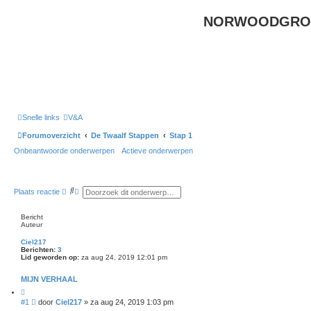
NORWOODGRO
Snelle links
V&A
Forumoverzicht
De Twaalf Stappen
Stap 1
Onbeantwoorde onderwerpen
Actieve onderwerpen
Z
U
Plaats reactie
o
i
e
t
k
g
Bericht
e
Auteur
b
r
Ciel217
e
Berichten:
3
i
Lid geworden op:
za aug 24, 2019 12:01 pm
d
z
MIJN VERHAAL
o
e
C
k
i
B
#1
door
Ciel217
»
za aug 24, 2019 1:03 pm
t
e