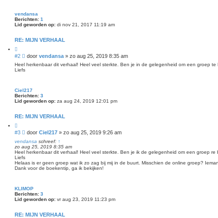
vendansa
Berichten:
1
Lid geworden op:
di nov 21, 2017 11:19 am
RE: MIJN VERHAAL
C
i
B
#2
door
vendansa
»
zo aug 25, 2019 8:35 am
t
e
e
Heel herkenbaar dit verhaal! Heel veel sterkte. Ben je in de gelegenheid om een groep te
r
e
Liefs
r
i
c
h
Ciel217
Berichten:
3
t
Lid geworden op:
za aug 24, 2019 12:01 pm
RE: MIJN VERHAAL
C
i
B
#3
door
Ciel217
»
zo aug 25, 2019 9:26 am
t
e
e
vendansa
schreef:
↑
r
e
zo aug 25, 2019 8:35 am
r
Heel herkenbaar dit verhaal! Heel veel sterkte. Ben je ik de gelegenheid om een groep re
i
Liefs
c
Helaas is er geen groep wat ik zo zag bij mij in de buurt. Misschien de online groep? Iem
h
Dank voor de boekentip, ga ik bekijken!
t
KLIMOP
Berichten:
3
Lid geworden op:
vr aug 23, 2019 11:23 pm
RE: MIJN VERHAAL