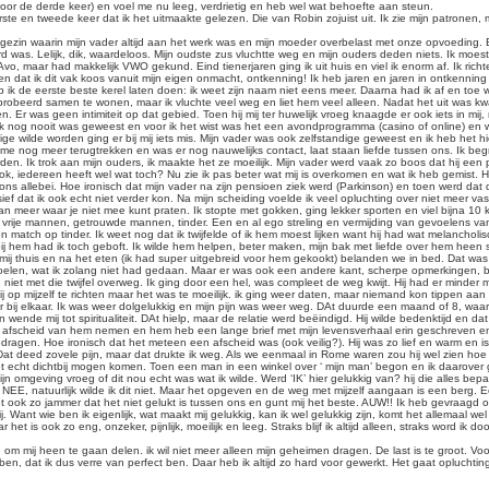
voor de derde keer) en voel me nu leeg, verdrietig en heb wel wat behoefte aan steun.
te en tweede keer dat ik het uitmaakte gelezen. Die van Robin zojuist uit. Ik zie mijn patronen, 
en gezin waarin mijn vader altijd aan het werk was en mijn moeder overbelast met onze opvoeding.
rd was. Lelijk, dik, waardeloos. Mijn oudste zus vluchtte weg en mijn ouders deden niets. Ik moe
vo, maar had makkelijk VWO gekund. Eind tienerjaren ging ik uit huis en viel ik enorm af. Ik richt
zien dat ik dit vak koos vanuit mijn eigen onmacht, ontkenning! Ik heb jaren en jaren in ontkenni
k de eerste beste kerel laten doen: ik weet zijn naam niet eens meer. Daarna had ik af en toe w
robeerd samen te wonen, maar ik vluchte veel weg en liet hem veel alleen. Nadat het uit was k
Er was geen intimiteit op dat gebied. Toen hij mij ter huwelijk vroeg knaagde er ook iets in mij, 
 nog nooit was geweest en voor ik het wist was het een avondprogramma (casino of online) en wa
ge wilde worden ging er bij mij iets mis. Mijn vader was ook zelfstandige geweest en ik heb het h
ik me nog meer terugtrekken en was er nog nauwelijks contact, laat staan liefde tussen ons. Ik begr
rden. Ik trok aan mijn ouders, ik maakte het ze moeilijk. Mijn vader werd vaak zo boos dat hij ee
, iedereen heeft wel wat toch? Nu zie ik pas beter wat mij is overkomen en wat ik heb gemist. He
ons allebei. Hoe ironisch dat mijn vader na zijn pensioen ziek werd (Parkinson) en toen werd dat
ssief dat ik ook echt niet verder kon. Na mijn scheiding voelde ik veel opluchting over niet meer v
eer waar je niet mee kunt praten. Ik stopte met gokken, ging lekker sporten en viel bijna 10 kg af
ad, vrije mannen, getrouwde mannen, tinder. Een en al ego streling en vermijding van gevoelens
 match op tinder. Ik weet nog dat ik twijfelde of ik hem moest lijken want hij had wat melancholi
 hem had ik toch geboft. Ik wilde hem helpen, beter maken, mijn bak met liefde over hem heen s
mij thuis en na het eten (ik had super uitgebreid voor hem gekookt) belanden we in bed. Dat was
voelen, wat ik zolang niet had gedaan. Maar er was ook een andere kant, scherpe opmerkingen, b
 kon niet met die twijfel overweg. Ik ging door een hel, was compleet de weg kwijt. Hij had er mind
 op mijzelf te richten maar het was te moeilijk. ik ging weer daten, maar niemand kon tippen aan he
 bij elkaar. Ik was weer dolgelukkig en mijn pijn was weer weg. DAt duurde een maand of 8, wa
wende mij tot spiritualiteit. DAt hielp, maar de relatie werd beëindigd. Hij wilde bedenktijd en d
ilde afscheid van hem nemen en hem heb een lange brief met mijn levensverhaal erin geschreven 
gedragen. Hoe ironisch dat het meteen een afscheid was (ook veilig?). Hij was zo lief en warm en 
 Dat deed zovele pijn, maar dat drukte ik weg. Als we eenmaal in Rome waren zou hij wel zien hoe 
 echt dichtbij mogen komen. Toen een man in een winkel over ‘ mijn man’ begon en ik daarover gra
n omgeving vroeg of dit nou echt was wat ik wilde. Werd ‘IK’ hier gelukkig van? hij die alles bepa
. NEE, natuurlijk wilde ik dit niet. Maar het opgeven en de weg met mijzelf aangaan is een berg
t ook zo jammer dat het niet gelukt is tussen ons en gunt mij het beste. AUW!! Ik heb gevraagd om
j. Want wie ben ik eigenlijk, wat maakt mij gelukkig, kan ik wel gelukkig zijn, komt het allemaal w
 is ook zo eng, onzeker, pijnlijk, moeilijk en leeg. Straks blijf ik altijd alleen, straks word ik do
 om mij heen te gaan delen. ik wil niet meer alleen mijn geheimen dragen. De last is te groot. 
en, dat ik dus verre van perfect ben. Daar heb ik altijd zo hard voor gewerkt. Het gaat opluchtin